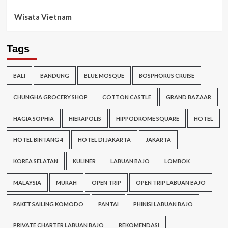
Wisata Vietnam
Tags
BALI
BANDUNG
BLUE MOSQUE
BOSPHORUS CRUISE
CHUNGHA GROCERY SHOP
COTTON CASTLE
GRAND BAZAAR
HAGIA SOPHIA
HIERAPOLIS
HIPPODROME SQUARE
HOTEL
HOTEL BINTANG 4
HOTEL DI JAKARTA
JAKARTA
KOREA SELATAN
KULINER
LABUAN BAJO
LOMBOK
MALAYSIA
MURAH
OPEN TRIP
OPEN TRIP LABUAN BAJO
PAKET SAILING KOMODO
PANTAI
PHINISI LABUAN BAJO
PRIVATE CHARTER LABUAN BAJO
REKOMENDASI