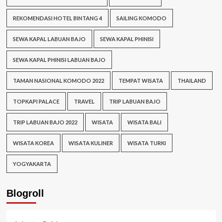
REKOMENDASI HOTEL BINTANG 4
SAILING KOMODO
SEWA KAPAL LABUAN BAJO
SEWA KAPAL PHINISI
SEWA KAPAL PHINISI LABUAN BAJO
TAMAN NASIONAL KOMODO 2022
TEMPAT WISATA
THAILAND
TOPKAPI PALACE
TRAVEL
TRIP LABUAN BAJO
TRIP LABUAN BAJO 2022
WISATA
WISATA BALI
WISATA KOREA
WISATA KULINER
WISATA TURKI
YOGYAKARTA
Blogroll