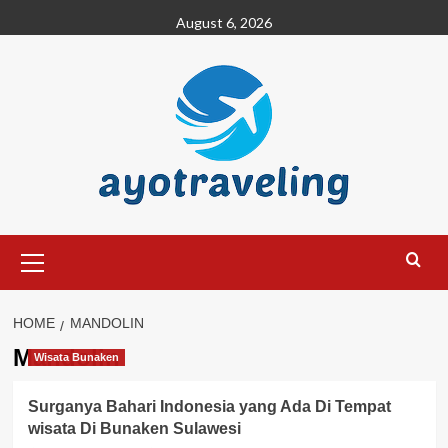
Skip
August 6, 2026
to
content
Primary
Menu
HOME
MANDOLIN
Mandolin
Wisata Bunaken
Surganya Bahari Indonesia yang Ada Di Tempat
wisata Di Bunaken Sulawesi