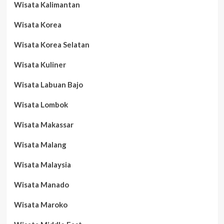
Wisata Kalimantan
Wisata Korea
Wisata Korea Selatan
Wisata Kuliner
Wisata Labuan Bajo
Wisata Lombok
Wisata Makassar
Wisata Malang
Wisata Malaysia
Wisata Manado
Wisata Maroko