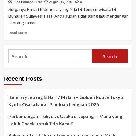
Dion Perdana Putra
August 16, 2018
0
Surganya Bahari Indonesia yang Ada Di Tempat wisata Di
Bunaken Sulawesi Pasti Anda sudah tidak asing lagi mendengar
tentang taman...
Read
Read More
more
about
Surganya
Search
Bahari
for:
Indonesia
yang
Ada
Recent Posts
Di
Tempat
wisata
Di
Itinerary Jepang 8 Hari 7 Malam – Golden Route Tokyo
Bunaken
Kyoto Osaka Nara | Panduan Lengkap 2026
Sulawesi
Perbandingan: Tokyo vs Osaka di Jepang — Mana yang
Lebih Cocok untuk Trip Kamu?
Rekomendasi 7 Onsen Towns di Jepang yang Wajib