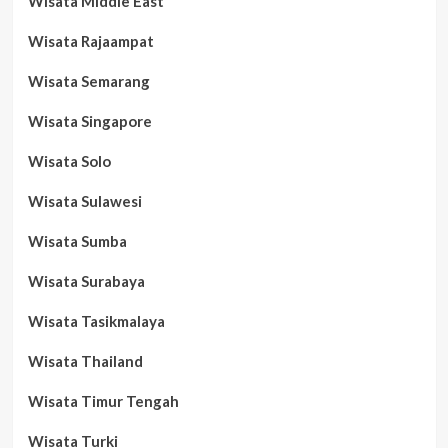
Wisata Middle East
Wisata Rajaampat
Wisata Semarang
Wisata Singapore
Wisata Solo
Wisata Sulawesi
Wisata Sumba
Wisata Surabaya
Wisata Tasikmalaya
Wisata Thailand
Wisata Timur Tengah
Wisata Turki