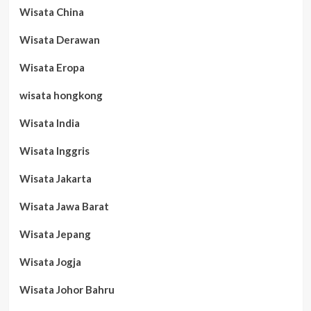
Wisata China
Wisata Derawan
Wisata Eropa
wisata hongkong
Wisata India
Wisata Inggris
Wisata Jakarta
Wisata Jawa Barat
Wisata Jepang
Wisata Jogja
Wisata Johor Bahru