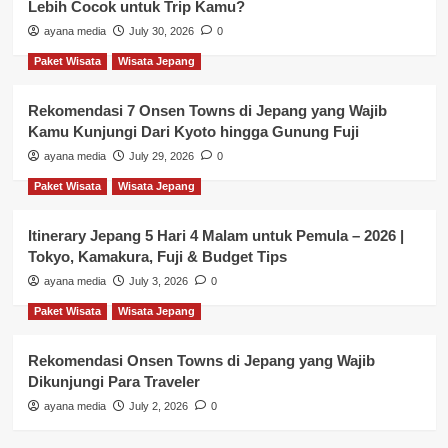
Lebih Cocok untuk Trip Kamu?
ayana media
July 30, 2026
0
Paket Wisata
Wisata Jepang
Rekomendasi 7 Onsen Towns di Jepang yang Wajib
Kamu Kunjungi Dari Kyoto hingga Gunung Fuji
ayana media
July 29, 2026
0
Paket Wisata
Wisata Jepang
Itinerary Jepang 5 Hari 4 Malam untuk Pemula – 2026 |
Tokyo, Kamakura, Fuji & Budget Tips
ayana media
July 3, 2026
0
Paket Wisata
Wisata Jepang
Rekomendasi Onsen Towns di Jepang yang Wajib
Dikunjungi Para Traveler
ayana media
July 2, 2026
0