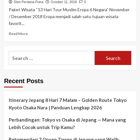
Dion Perdana Putra
October 11, 2018
0
Paket Wisata “13 Hari Tour Muslim Eropa 6 Negara” November
/ Desember 2018 Eropa menjadi salah satu tujuan wisata
favorit...
Read
Read More
more
about
Paket
Search
Wisata
for:
“13
Hari
Tour
Recent Posts
Muslim
Eropa
6
Negara”
Itinerary Jepang 8 Hari 7 Malam – Golden Route Tokyo
November
Kyoto Osaka Nara | Panduan Lengkap 2026
/
Desember
Perbandingan: Tokyo vs Osaka di Jepang — Mana yang
2018
Lebih Cocok untuk Trip Kamu?
Rekomendasi 7 Onsen Towns di Jepang yang Wajib