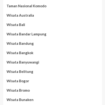
Taman Nasional Komodo
Wisata Australia
Wisata Bali
Wisata Bandar Lampung
Wisata Bandung
Wisata Bangkok
Wisata Banyuwangi
Wisata Belitung
Wisata Bogor
Wisata Bromo
Wisata Bunaken