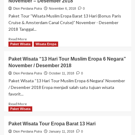
November – Desember 2018
Dion Perdana Putra
November 6, 2018
0
Paket Tour “Wisata Muslim Eropa Barat 13 Hari (Bonus Paris
Cruise & Amsterdam Canal Cruise)” November - Desember
2018 Tanggal...
Read
Read More
more
Paket Wisata
Wisata Eropa
about
Paket
Paket Wisata “13 Hari Tour Muslim Eropa 6 Negara”
Tour
November / Desember 2018
“Wisata
Muslim
Dion Perdana Putra
October 11, 2018
0
Eropa
Paket Wisata “13 Hari Tour Muslim Eropa 6 Negara” November
Barat
/ Desember 2018 Eropa menjadi salah satu tujuan wisata
13
favorit...
Hari
(Bonus
Read
Read More
Paris
more
Paket Wisata
Cruise
about
&
Paket
Paket Wisata Tour Eropa Barat 13 Hari
Amsterdam
Wisata
Canal
“13
Dion Perdana Putra
January 11, 2018
0