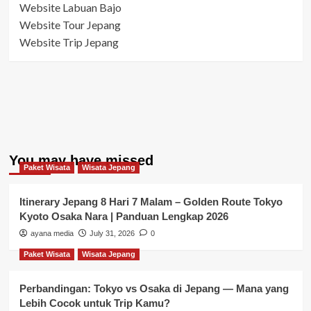
Website Labuan Bajo
Website Tour Jepang
Website Trip Jepang
You may have missed
Paket Wisata
Wisata Jepang
Itinerary Jepang 8 Hari 7 Malam – Golden Route Tokyo
Kyoto Osaka Nara | Panduan Lengkap 2026
ayana media
July 31, 2026
0
Paket Wisata
Wisata Jepang
Perbandingan: Tokyo vs Osaka di Jepang — Mana yang
Lebih Cocok untuk Trip Kamu?