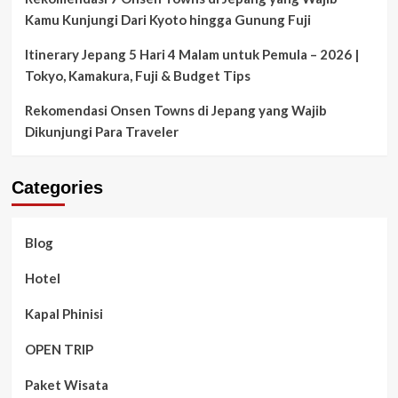
Kamu Kunjungi Dari Kyoto hingga Gunung Fuji
Itinerary Jepang 5 Hari 4 Malam untuk Pemula – 2026 |
Tokyo, Kamakura, Fuji & Budget Tips
Rekomendasi Onsen Towns di Jepang yang Wajib
Dikunjungi Para Traveler
Categories
Blog
Hotel
Kapal Phinisi
OPEN TRIP
Paket Wisata