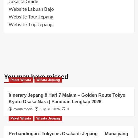
Jakarta Guide
Website Labuan Bajo
Website Tour Jepang
Website Trip Jepang
You may have missed
Paket Wisata
Wisata Jepang
Itinerary Jepang 8 Hari 7 Malam – Golden Route Tokyo
Kyoto Osaka Nara | Panduan Lengkap 2026
ayana media
July 31, 2026
0
Paket Wisata
Wisata Jepang
Perbandingan: Tokyo vs Osaka di Jepang — Mana yang