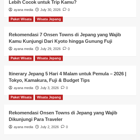
Lebih Cocok untuk Trip Kamu?
ayana media
July 30, 2026
0
Paket Wisata
Wisata Jepang
Rekomendasi 7 Onsen Towns di Jepang yang Wajib
Kamu Kunjungi Dari Kyoto hingga Gunung Fuji
ayana media
July 29, 2026
0
Paket Wisata
Wisata Jepang
Itinerary Jepang 5 Hari 4 Malam untuk Pemula – 2026 |
Tokyo, Kamakura, Fuji & Budget Tips
ayana media
July 3, 2026
0
Paket Wisata
Wisata Jepang
Rekomendasi Onsen Towns di Jepang yang Wajib
Dikunjungi Para Traveler
ayana media
July 2, 2026
0