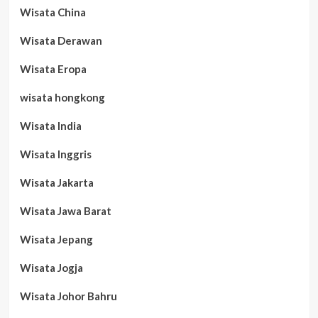
Wisata China
Wisata Derawan
Wisata Eropa
wisata hongkong
Wisata India
Wisata Inggris
Wisata Jakarta
Wisata Jawa Barat
Wisata Jepang
Wisata Jogja
Wisata Johor Bahru