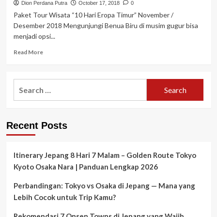
Dion Perdana Putra
October 17, 2018
0
Paket Tour Wisata “10 Hari Eropa Timur” November /
Desember 2018 Mengunjungi Benua Biru di musim gugur bisa
menjadi opsi...
Read
Read More
more
about
Paket
Search
Tour
for:
Wisata
“10
Hari
Recent Posts
Eropa
Timur”
November
/
Itinerary Jepang 8 Hari 7 Malam – Golden Route Tokyo
Desember
Kyoto Osaka Nara | Panduan Lengkap 2026
2018
Perbandingan: Tokyo vs Osaka di Jepang — Mana yang
Lebih Cocok untuk Trip Kamu?
Rekomendasi 7 Onsen Towns di Jepang yang Wajib