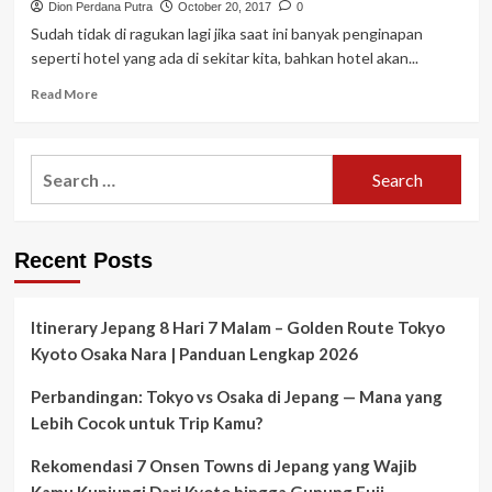
Dion Perdana Putra
October 20, 2017
0
Sudah tidak di ragukan lagi jika saat ini banyak penginapan
seperti hotel yang ada di sekitar kita, bahkan hotel akan...
Read
Read More
more
about
Rekomendasi
Search
Hotel
for:
Bintang
Murah
Dekat
Recent Posts
Monas
Jakarta
Itinerary Jepang 8 Hari 7 Malam – Golden Route Tokyo
Kyoto Osaka Nara | Panduan Lengkap 2026
Perbandingan: Tokyo vs Osaka di Jepang — Mana yang
Lebih Cocok untuk Trip Kamu?
Rekomendasi 7 Onsen Towns di Jepang yang Wajib