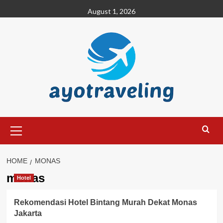
Skip
August 1, 2026
to
content
Primary
Menu
HOME
MONAS
monas
Hotel
Rekomendasi Hotel Bintang Murah Dekat Monas
Jakarta