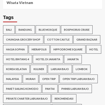
Wisata Vietnam
Tags
BALI
BANDUNG
BLUE MOSQUE
BOSPHORUS CRUISE
CHUNGHA GROCERY SHOP
COTTON CASTLE
GRAND BAZAAR
HAGIA SOPHIA
HIERAPOLIS
HIPPODROME SQUARE
HOTEL
HOTEL BINTANG 4
HOTEL DI JAKARTA
JAKARTA
KOREA SELATAN
KULINER
LABUAN BAJO
LOMBOK
MALAYSIA
MURAH
OPEN TRIP
OPEN TRIP LABUAN BAJO
PAKET SAILING KOMODO
PANTAI
PHINISI LABUAN BAJO
PRIVATE CHARTER LABUAN BAJO
REKOMENDASI