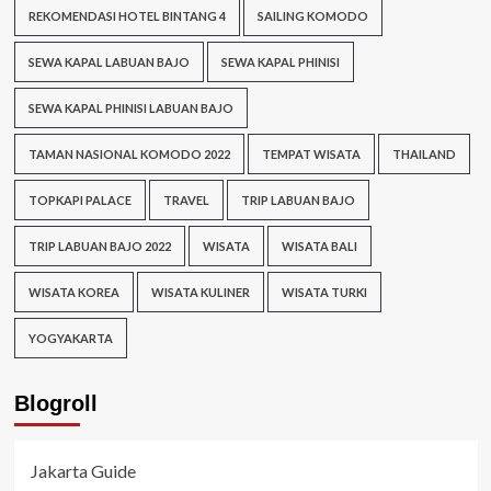
REKOMENDASI HOTEL BINTANG 4
SAILING KOMODO
SEWA KAPAL LABUAN BAJO
SEWA KAPAL PHINISI
SEWA KAPAL PHINISI LABUAN BAJO
TAMAN NASIONAL KOMODO 2022
TEMPAT WISATA
THAILAND
TOPKAPI PALACE
TRAVEL
TRIP LABUAN BAJO
TRIP LABUAN BAJO 2022
WISATA
WISATA BALI
WISATA KOREA
WISATA KULINER
WISATA TURKI
YOGYAKARTA
Blogroll
Jakarta Guide