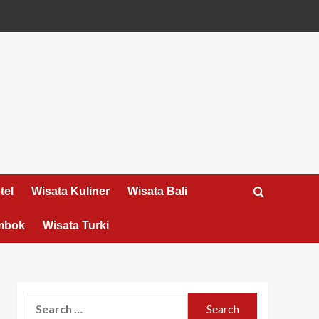
tel
Wisata Kuliner
Wisata Bali
mbok
Wisata Turki
Search
for: