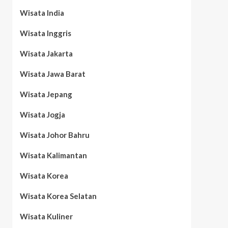
Wisata India
Wisata Inggris
Wisata Jakarta
Wisata Jawa Barat
Wisata Jepang
Wisata Jogja
Wisata Johor Bahru
Wisata Kalimantan
Wisata Korea
Wisata Korea Selatan
Wisata Kuliner