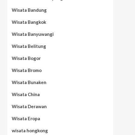
Wisata Bandung
Wisata Bangkok
Wisata Banyuwangi
Wisata Belitung
Wisata Bogor
Wisata Bromo
Wisata Bunaken
Wisata China
Wisata Derawan
Wisata Eropa
wisata hongkong