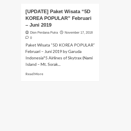
[UPDATE] Paket Wisata “5D
KOREA POPULAR” Februari
– Juni 2019
Dion Perdana Putra
November 17, 2018
0
Paket Wisata “5D KOREA POPULAR”
Februari – Juni 2019 by Garuda
Indonesia*5 Airlines of Skytrax (Nami
Island – Mt. Sorak...
Read
Read More
more
about
[UPDATE]
Paket
Wisata
“5D
KOREA
POPULAR”
Februari
–