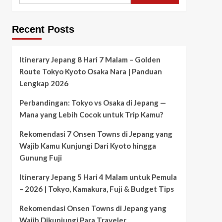
Recent Posts
Itinerary Jepang 8 Hari 7 Malam – Golden
Route Tokyo Kyoto Osaka Nara | Panduan
Lengkap 2026
Perbandingan: Tokyo vs Osaka di Jepang —
Mana yang Lebih Cocok untuk Trip Kamu?
Rekomendasi 7 Onsen Towns di Jepang yang
Wajib Kamu Kunjungi Dari Kyoto hingga
Gunung Fuji
Itinerary Jepang 5 Hari 4 Malam untuk Pemula
– 2026 | Tokyo, Kamakura, Fuji & Budget Tips
Rekomendasi Onsen Towns di Jepang yang
Wajib Dikunjungi Para Traveler