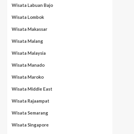
Wisata Labuan Bajo
Wisata Lombok
Wisata Makassar
Wisata Malang
Wisata Malaysia
Wisata Manado
Wisata Maroko
Wisata Middle East
Wisata Rajaampat
Wisata Semarang
Wisata Singapore