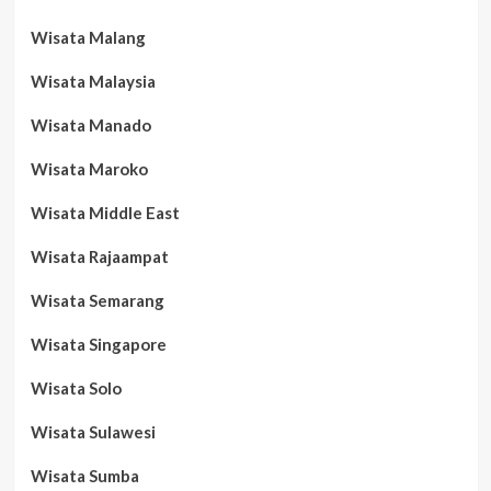
Wisata Malang
Wisata Malaysia
Wisata Manado
Wisata Maroko
Wisata Middle East
Wisata Rajaampat
Wisata Semarang
Wisata Singapore
Wisata Solo
Wisata Sulawesi
Wisata Sumba