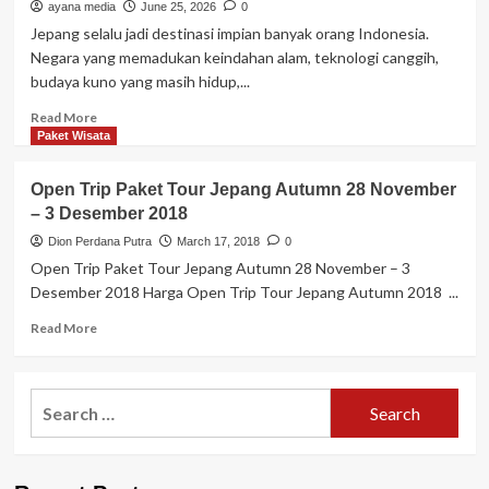
ayana media
June 25, 2026
0
Jepang selalu jadi destinasi impian banyak orang Indonesia.
Negara yang memadukan keindahan alam, teknologi canggih,
budaya kuno yang masih hidup,...
Read
Read More
more
Paket Wisata
about
Itinerary
Open Trip Paket Tour Jepang Autumn 28 November
Jepang
– 3 Desember 2018
7
Hari
Dion Perdana Putra
March 17, 2018
0
6
Open Trip Paket Tour Jepang Autumn 28 November – 3
Malam:
Desember 2018 Harga Open Trip Tour Jepang Autumn 2018 ...
Panduan
Lengkap
Read
Read More
Tokyo
more
–
about
Hakone
Open
Search
–
Trip
Kyoto
for:
Paket
–
Tour
Osaka
Jepang
–