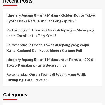
Recent Posts
Autumn
Nara
28
2026
November
–
Itinerary Jepang 8 Hari 7 Malam – Golden Route Tokyo
3
Kyoto Osaka Nara | Panduan Lengkap 2026
Desember
2018
Perbandingan: Tokyo vs Osaka di Jepang — Mana yang
Lebih Cocok untuk Trip Kamu?
Rekomendasi 7 Onsen Towns di Jepang yang Wajib
Kamu Kunjungi Dari Kyoto hingga Gunung Fuji
Itinerary Jepang 5 Hari 4 Malam untuk Pemula – 2026 |
Tokyo, Kamakura, Fuji & Budget Tips
Rekomendasi Onsen Towns di Jepang yang Wajib
Dikunjungi Para Traveler
Categories