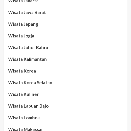
Wisata Jakarta
Wisata Jawa Barat
Wisata Jepang
Wisata Jogja
Wisata Johor Bahru
Wisata Kalimantan
Wisata Korea
Wisata Korea Selatan
Wisata Kuliner
Wisata Labuan Bajo
Wisata Lombok
Wisata Makassar