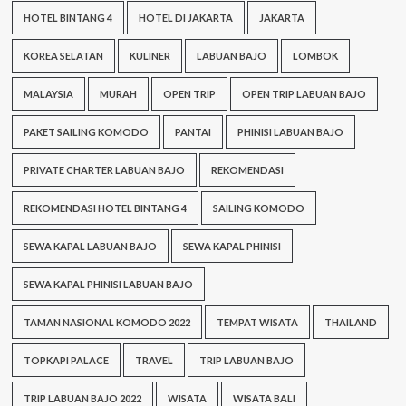
HOTEL BINTANG 4
HOTEL DI JAKARTA
JAKARTA
KOREA SELATAN
KULINER
LABUAN BAJO
LOMBOK
MALAYSIA
MURAH
OPEN TRIP
OPEN TRIP LABUAN BAJO
PAKET SAILING KOMODO
PANTAI
PHINISI LABUAN BAJO
PRIVATE CHARTER LABUAN BAJO
REKOMENDASI
REKOMENDASI HOTEL BINTANG 4
SAILING KOMODO
SEWA KAPAL LABUAN BAJO
SEWA KAPAL PHINISI
SEWA KAPAL PHINISI LABUAN BAJO
TAMAN NASIONAL KOMODO 2022
TEMPAT WISATA
THAILAND
TOPKAPI PALACE
TRAVEL
TRIP LABUAN BAJO
TRIP LABUAN BAJO 2022
WISATA
WISATA BALI