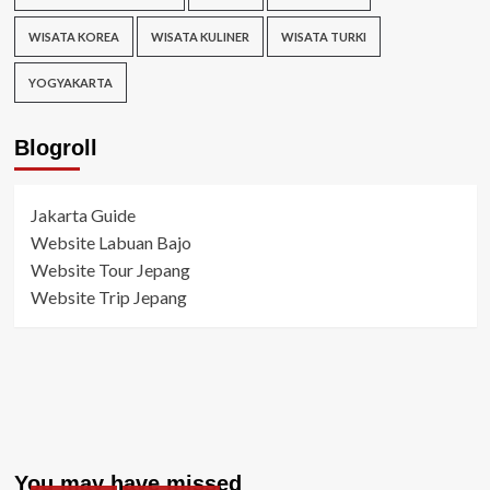
WISATA KOREA
WISATA KULINER
WISATA TURKI
YOGYAKARTA
Blogroll
Jakarta Guide
Website Labuan Bajo
Website Tour Jepang
Website Trip Jepang
You may have missed