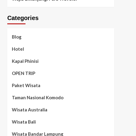
Categories
Blog
Hotel
Kapal Phinisi
OPEN TRIP
Paket Wisata
Taman Nasional Komodo
Wisata Australia
Wisata Bali
Wisata Bandar Lampung