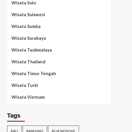
Wisata Solo
Wisata Sulawesi
Wisata Sumba
Wisata Surabaya
Wisata Tasikmalaya
Wisata Thailand
Wisata Timur Tengah
Wisata Turki
Wisata Vietnam
Tags
BALI
BANDUNG
BLUE MOSQUE