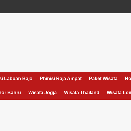
si Labuan Bajo
Phinisi Raja Ampat
Paket Wisata
Ho
hor Bahru
Wisata Jogja
Wisata Thailand
Wisata Lo