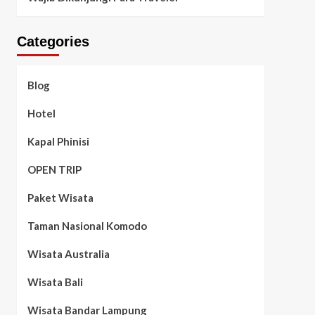
Categories
Blog
Hotel
Kapal Phinisi
OPEN TRIP
Paket Wisata
Taman Nasional Komodo
Wisata Australia
Wisata Bali
Wisata Bandar Lampung