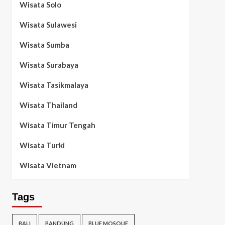
Wisata Solo
Wisata Sulawesi
Wisata Sumba
Wisata Surabaya
Wisata Tasikmalaya
Wisata Thailand
Wisata Timur Tengah
Wisata Turki
Wisata Vietnam
Tags
BALI
BANDUNG
BLUE MOSQUE