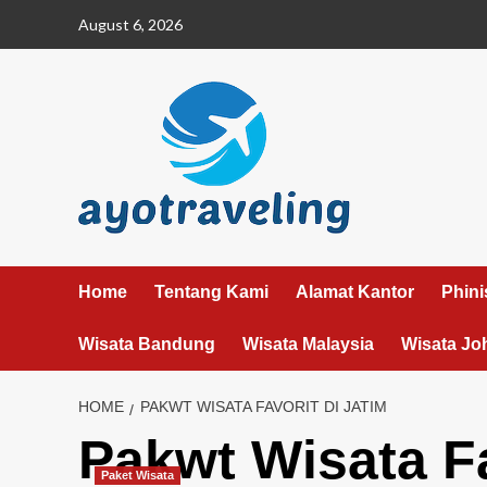
Skip
August 6, 2026
to
content
Home
Tentang Kami
Alamat Kantor
Phini
Wisata Bandung
Wisata Malaysia
Wisata Jo
HOME
PAKWT WISATA FAVORIT DI JATIM
Pakwt Wisata Fa
Paket Wisata