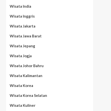
Wisata India
Wisata Inggris
Wisata Jakarta
Wisata Jawa Barat
Wisata Jepang
Wisata Jogja
Wisata Johor Bahru
Wisata Kalimantan
Wisata Korea
Wisata Korea Selatan
Wisata Kuliner