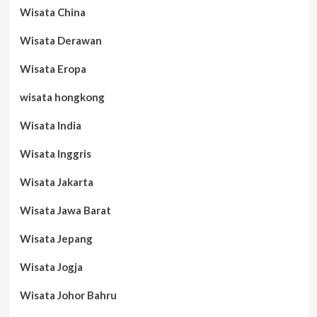
Wisata China
Wisata Derawan
Wisata Eropa
wisata hongkong
Wisata India
Wisata Inggris
Wisata Jakarta
Wisata Jawa Barat
Wisata Jepang
Wisata Jogja
Wisata Johor Bahru