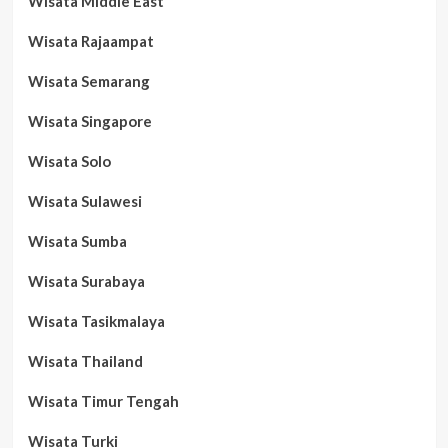
Wisata Middle East
Wisata Rajaampat
Wisata Semarang
Wisata Singapore
Wisata Solo
Wisata Sulawesi
Wisata Sumba
Wisata Surabaya
Wisata Tasikmalaya
Wisata Thailand
Wisata Timur Tengah
Wisata Turki