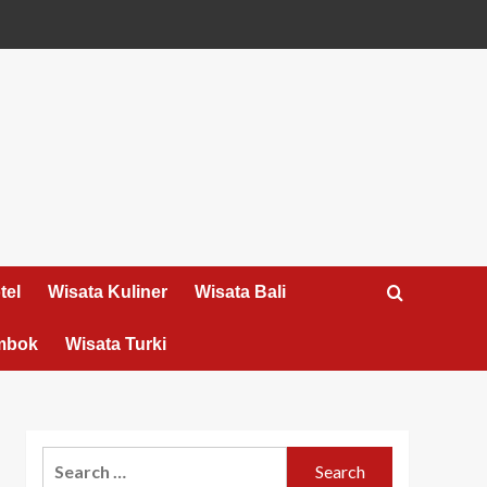
tel
Wisata Kuliner
Wisata Bali
mbok
Wisata Turki
Search
for: