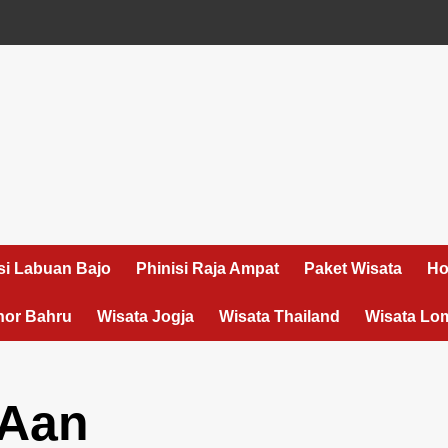
si Labuan Bajo
Phinisi Raja Ampat
Paket Wisata
Ho
hor Bahru
Wisata Jogja
Wisata Thailand
Wisata Lo
 Aan