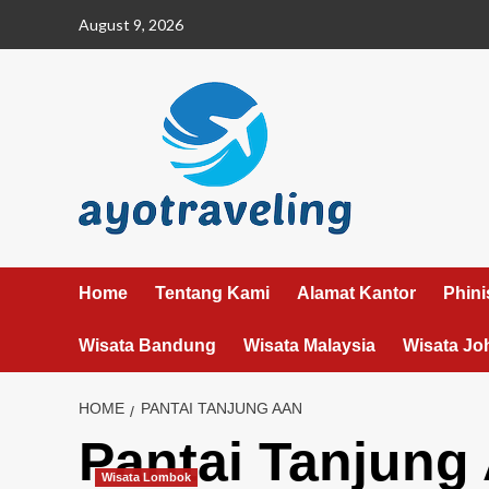
Skip
August 9, 2026
to
content
Home
Tentang Kami
Alamat Kantor
Phini
Wisata Bandung
Wisata Malaysia
Wisata Jo
HOME
PANTAI TANJUNG AAN
Pantai Tanjung
Wisata Lombok