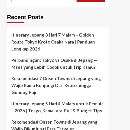
Recent Posts
Itinerary Jepang 8 Hari 7 Malam – Golden
Route Tokyo Kyoto Osaka Nara | Panduan
Lengkap 2026
Perbandingan: Tokyo vs Osaka di Jepang —
Mana yang Lebih Cocok untuk Trip Kamu?
Rekomendasi 7 Onsen Towns di Jepang yang
Wajib Kamu Kunjungi Dari Kyoto hingga
Gunung Fuji
Itinerary Jepang 5 Hari 4 Malam untuk Pemula
– 2026 | Tokyo, Kamakura, Fuji & Budget Tips
Rekomendasi Onsen Towns di Jepang yang
Wajib Dikunjungi Para Traveler