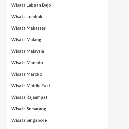
Wisata Labuan Bajo
Wisata Lombok
Wisata Makassar
Wisata Malang
Wisata Malaysia
Wisata Manado
Wisata Maroko
Wisata Middle East
Wisata Rajaampat
Wisata Semarang
Wisata Singapore