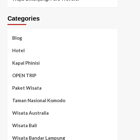
Categories
Blog
Hotel
Kapal Phinisi
OPEN TRIP
Paket Wisata
Taman Nasional Komodo
Wisata Australia
Wisata Bali
Wisata Bandar Lampung