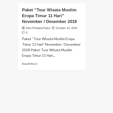
Paket “Tour Wisata Muslim
Eropa Timur 11 Hari”
November / Desember 2018
Dion Perdana Putra
October 14, 2018
0
Paket “Tour Wisata Muslim Eropa
Timur 11 Hari” November / Desember
2018 Paket Tour Wisata Muslim
Eropa Timur 11 Hari...
Read
Read More
more
about
Paket
“Tour
Wisata
Muslim
Eropa
Timur
11
Hari”