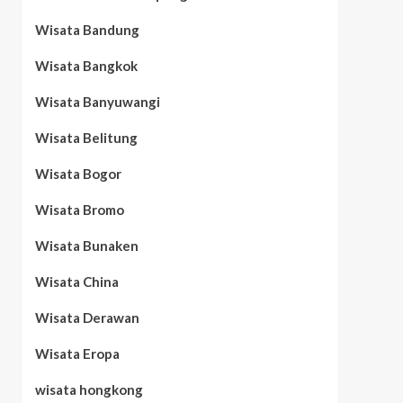
Wisata Bandung
Wisata Bangkok
Wisata Banyuwangi
Wisata Belitung
Wisata Bogor
Wisata Bromo
Wisata Bunaken
Wisata China
Wisata Derawan
Wisata Eropa
wisata hongkong