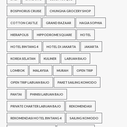
BOSPHORUS CRUISE
CHUNGHA GROCERY SHOP
COTTON CASTLE
GRAND BAZAAR
HAGIA SOPHIA
HIERAPOLIS
HIPPODROME SQUARE
HOTEL
HOTEL BINTANG 4
HOTEL DI JAKARTA
JAKARTA
KOREA SELATAN
KULINER
LABUAN BAJO
LOMBOK
MALAYSIA
MURAH
OPEN TRIP
OPEN TRIP LABUAN BAJO
PAKET SAILING KOMODO
PANTAI
PHINISI LABUAN BAJO
PRIVATE CHARTER LABUAN BAJO
REKOMENDASI
REKOMENDASI HOTEL BINTANG 4
SAILING KOMODO