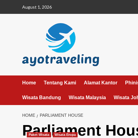
Skip
August 1, 2026
to
content
Home
Tentang Kami
Alamat Kantor
Phini
Wisata Bandung
Wisata Malaysia
Wisata Jo
HOME
PARLIAMENT HOUSE
Parliament Hou
Paket Wisata
Wisata Eropa