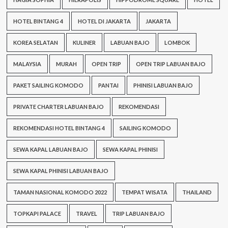
HOTEL BINTANG 4
HOTEL DI JAKARTA
JAKARTA
KOREA SELATAN
KULINER
LABUAN BAJO
LOMBOK
MALAYSIA
MURAH
OPEN TRIP
OPEN TRIP LABUAN BAJO
PAKET SAILING KOMODO
PANTAI
PHINISI LABUAN BAJO
PRIVATE CHARTER LABUAN BAJO
REKOMENDASI
REKOMENDASI HOTEL BINTANG 4
SAILING KOMODO
SEWA KAPAL LABUAN BAJO
SEWA KAPAL PHINISI
SEWA KAPAL PHINISI LABUAN BAJO
TAMAN NASIONAL KOMODO 2022
TEMPAT WISATA
THAILAND
TOPKAPI PALACE
TRAVEL
TRIP LABUAN BAJO