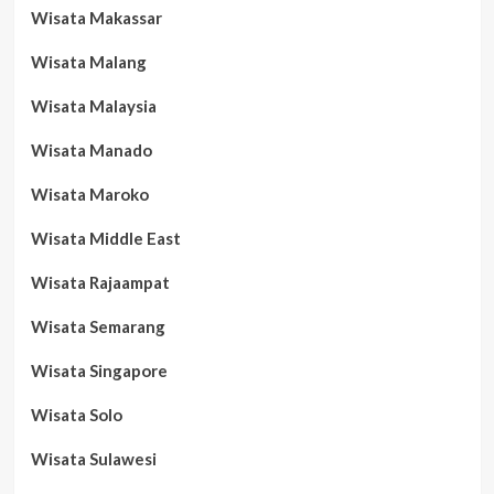
Wisata Makassar
Wisata Malang
Wisata Malaysia
Wisata Manado
Wisata Maroko
Wisata Middle East
Wisata Rajaampat
Wisata Semarang
Wisata Singapore
Wisata Solo
Wisata Sulawesi