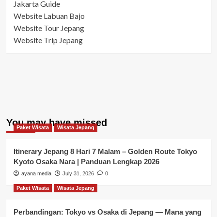
Jakarta Guide
Website Labuan Bajo
Website Tour Jepang
Website Trip Jepang
You may have missed
Paket Wisata
Wisata Jepang
Itinerary Jepang 8 Hari 7 Malam – Golden Route Tokyo
Kyoto Osaka Nara | Panduan Lengkap 2026
ayana media
July 31, 2026
0
Paket Wisata
Wisata Jepang
Perbandingan: Tokyo vs Osaka di Jepang — Mana yang