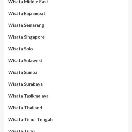
Wisata Middle East
Wisata Rajaampat
Wisata Semarang
Wisata Singapore
Wisata Solo
Wisata Sulawesi
Wisata Sumba
Wisata Surabaya
Wisata Tasikmalaya
Wisata Thailand
Wisata Timur Tengah
Wisata Turki