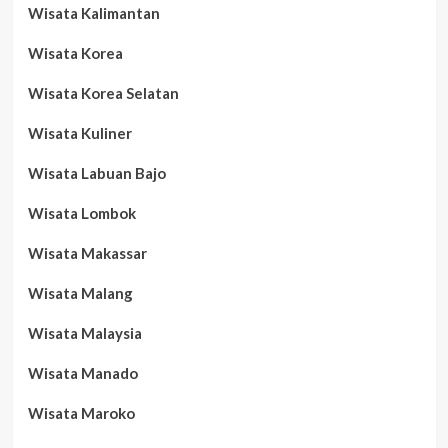
Wisata Kalimantan
Wisata Korea
Wisata Korea Selatan
Wisata Kuliner
Wisata Labuan Bajo
Wisata Lombok
Wisata Makassar
Wisata Malang
Wisata Malaysia
Wisata Manado
Wisata Maroko