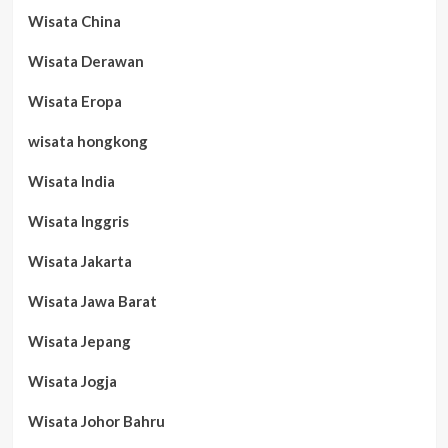
Wisata China
Wisata Derawan
Wisata Eropa
wisata hongkong
Wisata India
Wisata Inggris
Wisata Jakarta
Wisata Jawa Barat
Wisata Jepang
Wisata Jogja
Wisata Johor Bahru