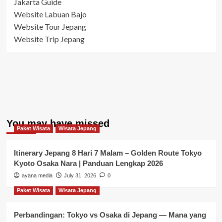
Jakarta Guide
Website Labuan Bajo
Website Tour Jepang
Website Trip Jepang
You may have missed
Paket Wisata
Wisata Jepang
Itinerary Jepang 8 Hari 7 Malam – Golden Route Tokyo
Kyoto Osaka Nara | Panduan Lengkap 2026
ayana media
July 31, 2026
0
Paket Wisata
Wisata Jepang
Perbandingan: Tokyo vs Osaka di Jepang — Mana yang