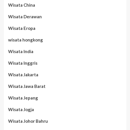
Wisata China
Wisata Derawan
Wisata Eropa
wisata hongkong
Wisata India
Wisata Inggris
Wisata Jakarta
Wisata Jawa Barat
Wisata Jepang
Wisata Jogja
Wisata Johor Bahru