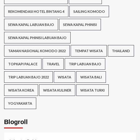
REKOMENDASI HOTEL BINTANG 4
SAILING KOMODO
SEWA KAPAL LABUAN BAJO
SEWA KAPAL PHINISI
SEWA KAPAL PHINISI LABUAN BAJO
TAMAN NASIONAL KOMODO 2022
TEMPAT WISATA
THAILAND
TOPKAPI PALACE
TRAVEL
TRIP LABUAN BAJO
TRIP LABUAN BAJO 2022
WISATA
WISATA BALI
WISATA KOREA
WISATA KULINER
WISATA TURKI
YOGYAKARTA
Blogroll