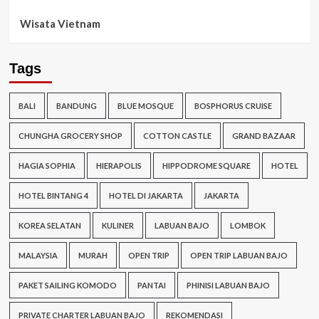
Wisata Vietnam
Tags
BALI
BANDUNG
BLUE MOSQUE
BOSPHORUS CRUISE
CHUNGHA GROCERY SHOP
COTTON CASTLE
GRAND BAZAAR
HAGIA SOPHIA
HIERAPOLIS
HIPPODROME SQUARE
HOTEL
HOTEL BINTANG 4
HOTEL DI JAKARTA
JAKARTA
KOREA SELATAN
KULINER
LABUAN BAJO
LOMBOK
MALAYSIA
MURAH
OPEN TRIP
OPEN TRIP LABUAN BAJO
PAKET SAILING KOMODO
PANTAI
PHINISI LABUAN BAJO
PRIVATE CHARTER LABUAN BAJO
REKOMENDASI