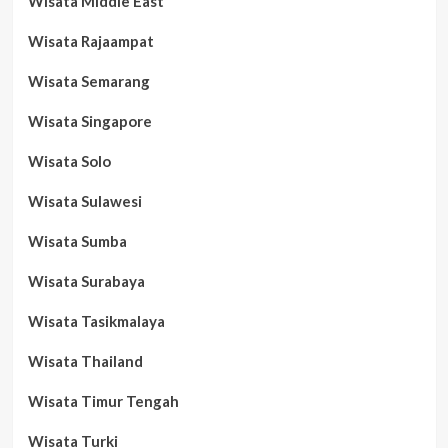
Wisata Middle East
Wisata Rajaampat
Wisata Semarang
Wisata Singapore
Wisata Solo
Wisata Sulawesi
Wisata Sumba
Wisata Surabaya
Wisata Tasikmalaya
Wisata Thailand
Wisata Timur Tengah
Wisata Turki