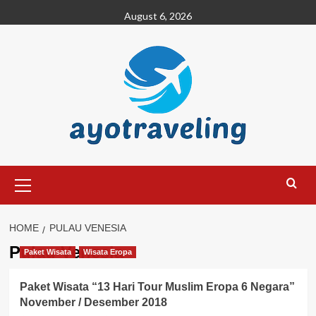
Skip
August 6, 2026
to
content
Primary
Menu
HOME
PULAU VENESIA
Pulau Venesia
Paket Wisata
Wisata Eropa
Paket Wisata “13 Hari Tour Muslim Eropa 6 Negara”
November / Desember 2018