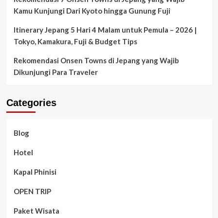
Kamu Kunjungi Dari Kyoto hingga Gunung Fuji
Itinerary Jepang 5 Hari 4 Malam untuk Pemula – 2026 |
Tokyo, Kamakura, Fuji & Budget Tips
Rekomendasi Onsen Towns di Jepang yang Wajib
Dikunjungi Para Traveler
Categories
Blog
Hotel
Kapal Phinisi
OPEN TRIP
Paket Wisata