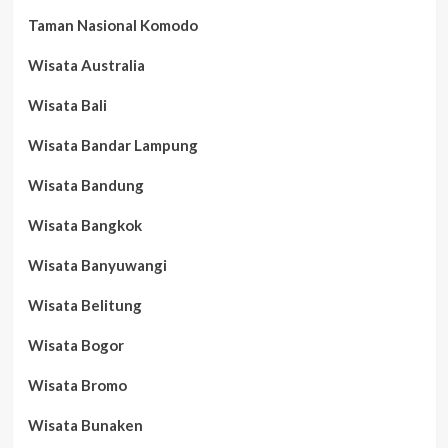
Taman Nasional Komodo
Wisata Australia
Wisata Bali
Wisata Bandar Lampung
Wisata Bandung
Wisata Bangkok
Wisata Banyuwangi
Wisata Belitung
Wisata Bogor
Wisata Bromo
Wisata Bunaken