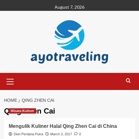
Skip
August 7, 2026
to
content
Primary
Menu
HOME
QING ZHEN CAI
Qing Zhen Cai
Wisata Kuliner
Mengulik Kuliner Halal Qing Zhen Cai di China
Dion Perdana Putra
March 3, 2017
0