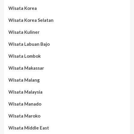
Wisata Korea
Wisata Korea Selatan
Wisata Kuliner
Wisata Labuan Bajo
Wisata Lombok
Wisata Makassar
Wisata Malang
Wisata Malaysia
Wisata Manado
Wisata Maroko
Wisata Middle East