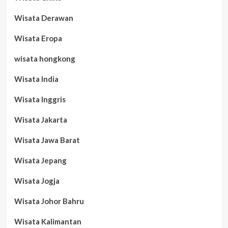
Wisata Derawan
Wisata Eropa
wisata hongkong
Wisata India
Wisata Inggris
Wisata Jakarta
Wisata Jawa Barat
Wisata Jepang
Wisata Jogja
Wisata Johor Bahru
Wisata Kalimantan