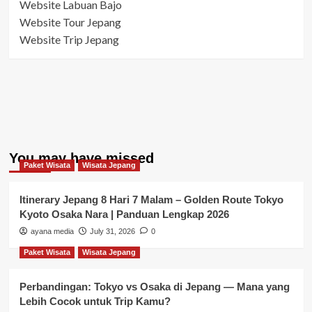
Website Labuan Bajo
Website Tour Jepang
Website Trip Jepang
You may have missed
Paket Wisata
Wisata Jepang
Itinerary Jepang 8 Hari 7 Malam – Golden Route Tokyo
Kyoto Osaka Nara | Panduan Lengkap 2026
ayana media
July 31, 2026
0
Paket Wisata
Wisata Jepang
Perbandingan: Tokyo vs Osaka di Jepang — Mana yang
Lebih Cocok untuk Trip Kamu?