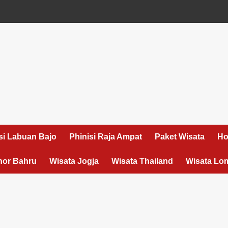
si Labuan Bajo
Phinisi Raja Ampat
Paket Wisata
Ho
hor Bahru
Wisata Jogja
Wisata Thailand
Wisata Lo