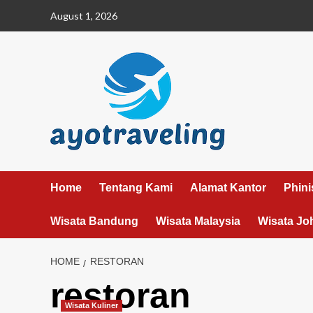
Skip
August 1, 2026
to
content
Home
Tentang Kami
Alamat Kantor
Phini
Wisata Bandung
Wisata Malaysia
Wisata Jo
HOME
RESTORAN
restoran
Wisata Kuliner