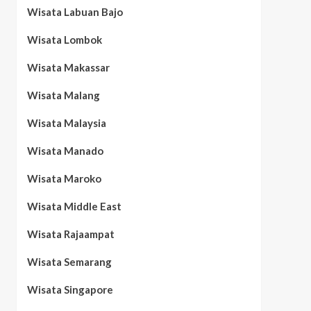
Wisata Labuan Bajo
Wisata Lombok
Wisata Makassar
Wisata Malang
Wisata Malaysia
Wisata Manado
Wisata Maroko
Wisata Middle East
Wisata Rajaampat
Wisata Semarang
Wisata Singapore