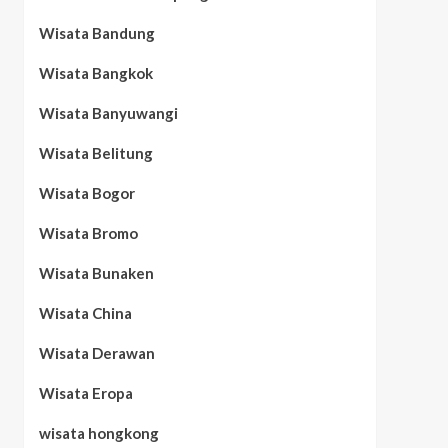
Wisata Bandung
Wisata Bangkok
Wisata Banyuwangi
Wisata Belitung
Wisata Bogor
Wisata Bromo
Wisata Bunaken
Wisata China
Wisata Derawan
Wisata Eropa
wisata hongkong