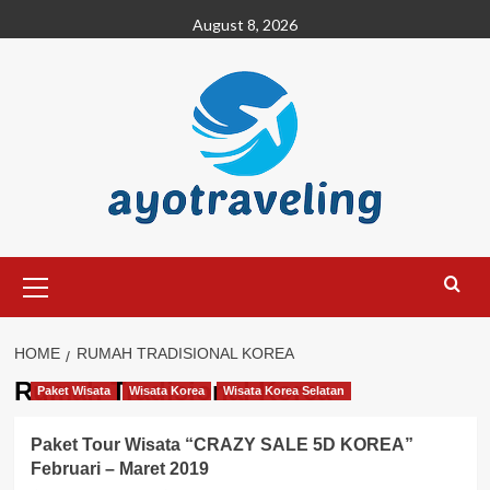
Skip
August 8, 2026
to
content
Primary
Menu
HOME
RUMAH TRADISIONAL KOREA
Rumah Tradisional Korea
Paket Wisata
Wisata Korea
Wisata Korea Selatan
Paket Tour Wisata “CRAZY SALE 5D KOREA”
Februari – Maret 2019