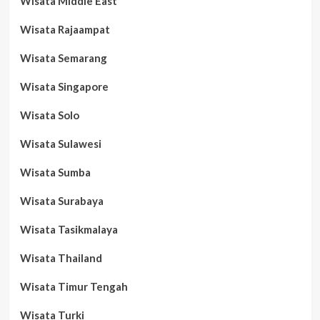
Wisata Middle East
Wisata Rajaampat
Wisata Semarang
Wisata Singapore
Wisata Solo
Wisata Sulawesi
Wisata Sumba
Wisata Surabaya
Wisata Tasikmalaya
Wisata Thailand
Wisata Timur Tengah
Wisata Turki