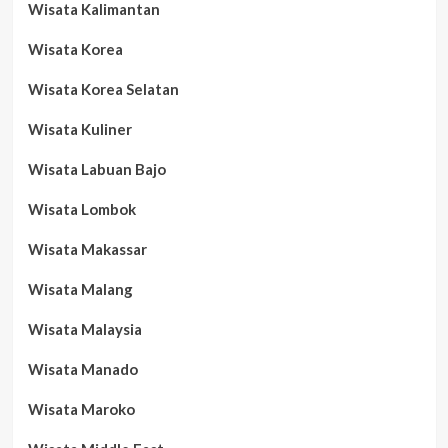
Wisata Kalimantan
Wisata Korea
Wisata Korea Selatan
Wisata Kuliner
Wisata Labuan Bajo
Wisata Lombok
Wisata Makassar
Wisata Malang
Wisata Malaysia
Wisata Manado
Wisata Maroko