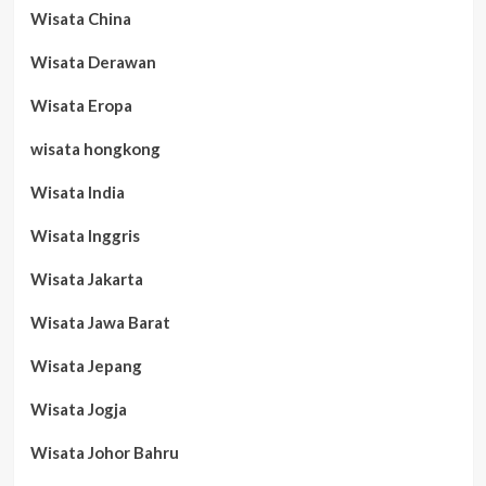
Wisata China
Wisata Derawan
Wisata Eropa
wisata hongkong
Wisata India
Wisata Inggris
Wisata Jakarta
Wisata Jawa Barat
Wisata Jepang
Wisata Jogja
Wisata Johor Bahru