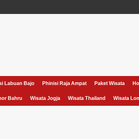
si Labuan Bajo
Phinisi Raja Ampat
Paket Wisata
Ho
hor Bahru
Wisata Jogja
Wisata Thailand
Wisata Lo