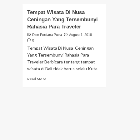
Tempat Wisata Di Nusa
Ceningan Yang Tersembunyi
Rahasia Para Traveler
Dion Perdana Putra
August 1, 2018
0
Tempat Wisata Di Nusa Ceningan
Yang Tersembunyi Rahasia Para
Traveler Berbicara tentang tempat
wisata di Bali tidak harus selalu Kuta...
Read
Read More
more
about
Tempat
Wisata
Di
Nusa
Ceningan
Yang
Tersembunyi
Rahasia