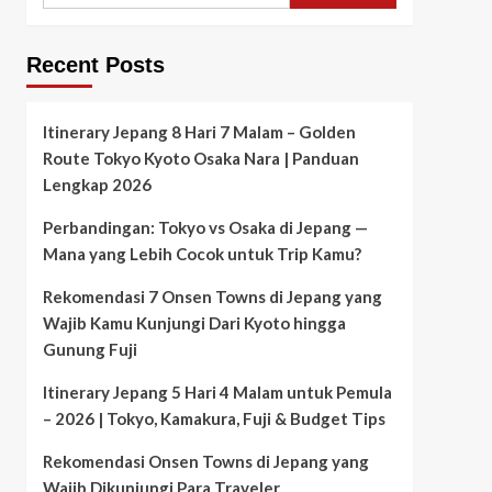
Recent Posts
Itinerary Jepang 8 Hari 7 Malam – Golden
Route Tokyo Kyoto Osaka Nara | Panduan
Lengkap 2026
Perbandingan: Tokyo vs Osaka di Jepang —
Mana yang Lebih Cocok untuk Trip Kamu?
Rekomendasi 7 Onsen Towns di Jepang yang
Wajib Kamu Kunjungi Dari Kyoto hingga
Gunung Fuji
Itinerary Jepang 5 Hari 4 Malam untuk Pemula
– 2026 | Tokyo, Kamakura, Fuji & Budget Tips
Rekomendasi Onsen Towns di Jepang yang
Wajib Dikunjungi Para Traveler