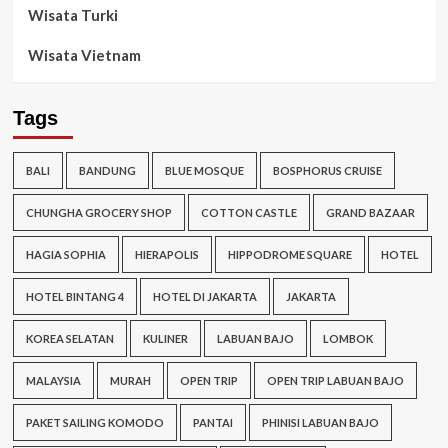
Wisata Turki
Wisata Vietnam
Tags
BALI
BANDUNG
BLUE MOSQUE
BOSPHORUS CRUISE
CHUNGHA GROCERY SHOP
COTTON CASTLE
GRAND BAZAAR
HAGIA SOPHIA
HIERAPOLIS
HIPPODROME SQUARE
HOTEL
HOTEL BINTANG 4
HOTEL DI JAKARTA
JAKARTA
KOREA SELATAN
KULINER
LABUAN BAJO
LOMBOK
MALAYSIA
MURAH
OPEN TRIP
OPEN TRIP LABUAN BAJO
PAKET SAILING KOMODO
PANTAI
PHINISI LABUAN BAJO