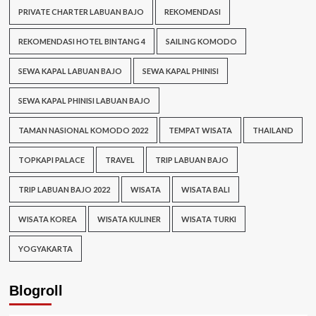
PRIVATE CHARTER LABUAN BAJO
REKOMENDASI
REKOMENDASI HOTEL BINTANG 4
SAILING KOMODO
SEWA KAPAL LABUAN BAJO
SEWA KAPAL PHINISI
SEWA KAPAL PHINISI LABUAN BAJO
TAMAN NASIONAL KOMODO 2022
TEMPAT WISATA
THAILAND
TOPKAPI PALACE
TRAVEL
TRIP LABUAN BAJO
TRIP LABUAN BAJO 2022
WISATA
WISATA BALI
WISATA KOREA
WISATA KULINER
WISATA TURKI
YOGYAKARTA
Blogroll