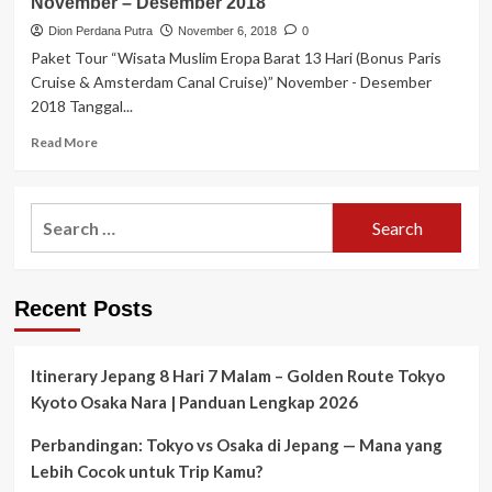
November – Desember 2018
Dion Perdana Putra
November 6, 2018
0
Paket Tour “Wisata Muslim Eropa Barat 13 Hari (Bonus Paris
Cruise & Amsterdam Canal Cruise)” November - Desember
2018 Tanggal...
Read
Read More
more
about
Paket
Search
Tour
for:
“Wisata
Muslim
Eropa
Recent Posts
Barat
13
Hari
(Bonus
Itinerary Jepang 8 Hari 7 Malam – Golden Route Tokyo
Paris
Kyoto Osaka Nara | Panduan Lengkap 2026
Cruise
&
Perbandingan: Tokyo vs Osaka di Jepang — Mana yang
Amsterdam
Lebih Cocok untuk Trip Kamu?
Canal