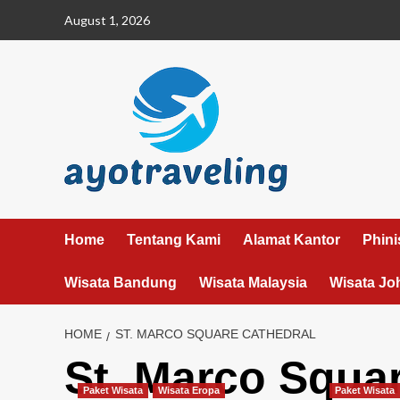
Skip
August 1, 2026
to
content
Home
Tentang Kami
Alamat Kantor
Phini
Wisata Bandung
Wisata Malaysia
Wisata Jo
HOME
ST. MARCO SQUARE CATHEDRAL
St. Marco Squa
Paket Wisata
Wisata Eropa
Paket Wisata