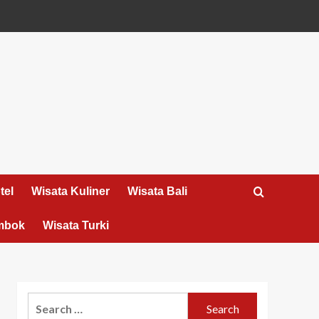
tel
Wisata Kuliner
Wisata Bali
mbok
Wisata Turki
Search
for: