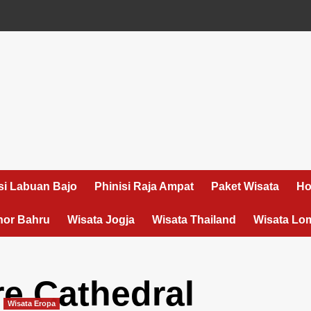
si Labuan Bajo
Phinisi Raja Ampat
Paket Wisata
Ho
hor Bahru
Wisata Jogja
Wisata Thailand
Wisata Lo
re Cathedral
Wisata Eropa