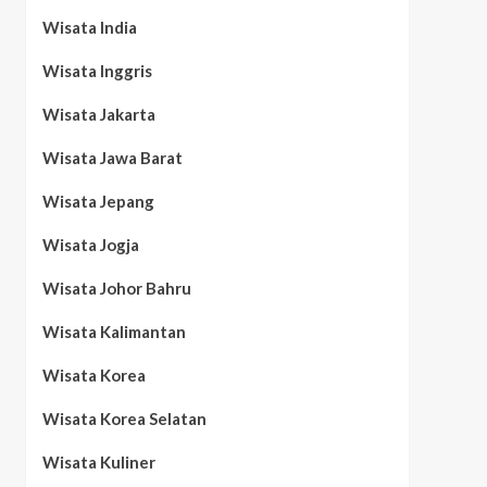
Wisata India
Wisata Inggris
Wisata Jakarta
Wisata Jawa Barat
Wisata Jepang
Wisata Jogja
Wisata Johor Bahru
Wisata Kalimantan
Wisata Korea
Wisata Korea Selatan
Wisata Kuliner