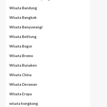
Wisata Bandung
Wisata Bangkok
Wisata Banyuwangi
Wisata Belitung
Wisata Bogor
Wisata Bromo
Wisata Bunaken
Wisata China
Wisata Derawan
Wisata Eropa
wisata hongkong