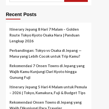
Recent Posts
Itinerary Jepang 8 Hari 7 Malam – Golden
Route Tokyo Kyoto Osaka Nara | Panduan
Lengkap 2026
Perbandingan: Tokyo vs Osaka di Jepang —
Mana yang Lebih Cocok untuk Trip Kamu?
Rekomendasi 7 Onsen Towns di Jepang yang
Wajib Kamu Kunjungi Dari Kyoto hingga
Gunung Fuji
Itinerary Jepang 5 Hari 4 Malam untuk Pemula
– 2026 | Tokyo, Kamakura, Fuji & Budget Tips
Rekomendasi Onsen Towns di Jepang yang
Wajib Dikunjungi Para Traveler