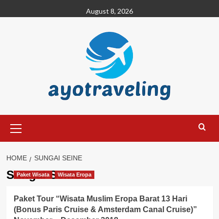
Skip
August 8, 2026
to
content
Primary
Menu
HOME
SUNGAI SEINE
Sungai Seine
Paket Wisata
Wisata Eropa
Paket Tour “Wisata Muslim Eropa Barat 13 Hari
(Bonus Paris Cruise & Amsterdam Canal Cruise)”