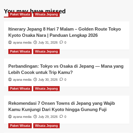
You may have missed
Paket Wisata
Wisata Jepang
Itinerary Jepang 8 Hari 7 Malam – Golden Route Tokyo
Kyoto Osaka Nara | Panduan Lengkap 2026
ayana media
July 31, 2026
0
Paket Wisata
Wisata Jepang
Perbandingan: Tokyo vs Osaka di Jepang — Mana yang
Lebih Cocok untuk Trip Kamu?
ayana media
July 30, 2026
0
Paket Wisata
Wisata Jepang
Rekomendasi 7 Onsen Towns di Jepang yang Wajib
Kamu Kunjungi Dari Kyoto hingga Gunung Fuji
ayana media
July 29, 2026
0
Paket Wisata
Wisata Jepang