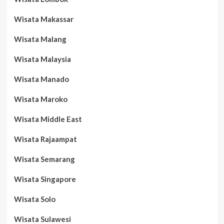
Wisata Makassar
Wisata Malang
Wisata Malaysia
Wisata Manado
Wisata Maroko
Wisata Middle East
Wisata Rajaampat
Wisata Semarang
Wisata Singapore
Wisata Solo
Wisata Sulawesi