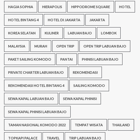
HAGIA SOPHIA
HIERAPOLIS
HIPPODROME SQUARE
HOTEL
HOTEL BINTANG 4
HOTEL DI JAKARTA
JAKARTA
KOREA SELATAN
KULINER
LABUAN BAJO
LOMBOK
MALAYSIA
MURAH
OPEN TRIP
OPEN TRIP LABUAN BAJO
PAKET SAILING KOMODO
PANTAI
PHINISI LABUAN BAJO
PRIVATE CHARTER LABUAN BAJO
REKOMENDASI
REKOMENDASI HOTEL BINTANG 4
SAILING KOMODO
SEWA KAPAL LABUAN BAJO
SEWA KAPAL PHINISI
SEWA KAPAL PHINISI LABUAN BAJO
TAMAN NASIONAL KOMODO 2022
TEMPAT WISATA
THAILAND
TOPKAPI PALACE
TRAVEL
TRIP LABUAN BAJO