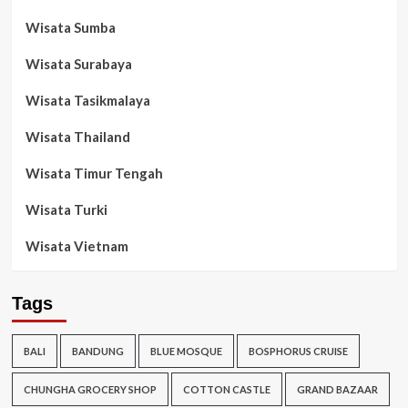
Wisata Sumba
Wisata Surabaya
Wisata Tasikmalaya
Wisata Thailand
Wisata Timur Tengah
Wisata Turki
Wisata Vietnam
Tags
BALI
BANDUNG
BLUE MOSQUE
BOSPHORUS CRUISE
CHUNGHA GROCERY SHOP
COTTON CASTLE
GRAND BAZAAR