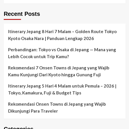
Cruise)”
Hari
November
Wisata
–
Recent Posts
Muslim
Desember
Eropa
2018
6
Negara”
Itinerary Jepang 8 Hari 7 Malam – Golden Route Tokyo
Oktober
Kyoto Osaka Nara | Panduan Lengkap 2026
/
November
Perbandingan: Tokyo vs Osaka di Jepang — Mana yang
/
Lebih Cocok untuk Trip Kamu?
Desember
2018
Rekomendasi 7 Onsen Towns di Jepang yang Wajib
Kamu Kunjungi Dari Kyoto hingga Gunung Fuji
Itinerary Jepang 5 Hari 4 Malam untuk Pemula – 2026 |
Tokyo, Kamakura, Fuji & Budget Tips
Rekomendasi Onsen Towns di Jepang yang Wajib
Dikunjungi Para Traveler