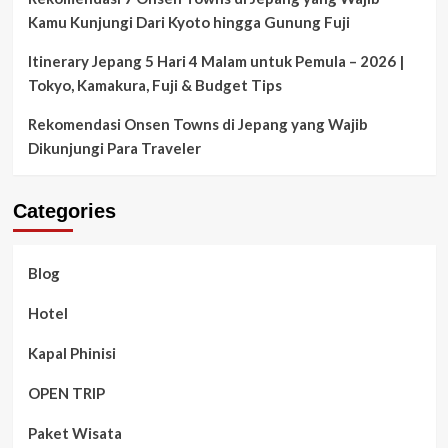
Kamu Kunjungi Dari Kyoto hingga Gunung Fuji
Itinerary Jepang 5 Hari 4 Malam untuk Pemula – 2026 |
Tokyo, Kamakura, Fuji & Budget Tips
Rekomendasi Onsen Towns di Jepang yang Wajib
Dikunjungi Para Traveler
Categories
Blog
Hotel
Kapal Phinisi
OPEN TRIP
Paket Wisata