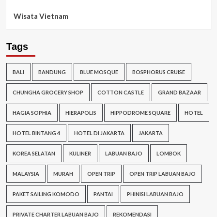
Wisata Vietnam
Tags
BALI
BANDUNG
BLUE MOSQUE
BOSPHORUS CRUISE
CHUNGHA GROCERY SHOP
COTTON CASTLE
GRAND BAZAAR
HAGIA SOPHIA
HIERAPOLIS
HIPPODROME SQUARE
HOTEL
HOTEL BINTANG 4
HOTEL DI JAKARTA
JAKARTA
KOREA SELATAN
KULINER
LABUAN BAJO
LOMBOK
MALAYSIA
MURAH
OPEN TRIP
OPEN TRIP LABUAN BAJO
PAKET SAILING KOMODO
PANTAI
PHINISI LABUAN BAJO
PRIVATE CHARTER LABUAN BAJO
REKOMENDASI