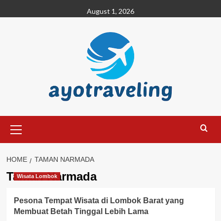
Skip
August 1, 2026
to
content
Primary
Menu
HOME
TAMAN NARMADA
Taman Narmada
Wisata Lombok
Pesona Tempat Wisata di Lombok Barat yang
Membuat Betah Tinggal Lebih Lama