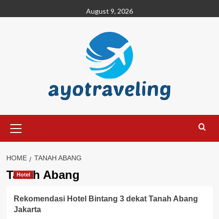
Skip
August 9, 2026
to
content
Primary
Menu
HOME
TANAH ABANG
Tanah Abang
Hotel
Rekomendasi Hotel Bintang 3 dekat Tanah Abang
Jakarta