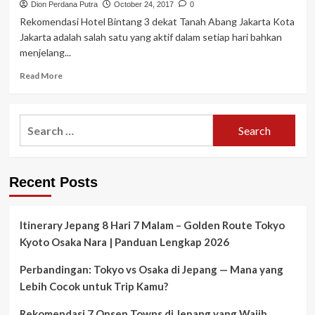
Dion Perdana Putra
October 24, 2017
0
Rekomendasi Hotel Bintang 3 dekat Tanah Abang Jakarta Kota
Jakarta adalah salah satu yang aktif dalam setiap hari bahkan
menjelang...
Read
Read More
more
about
Rekomendasi
Search
Hotel
for:
Bintang
3
dekat
Recent Posts
Tanah
Abang
Jakarta
Itinerary Jepang 8 Hari 7 Malam – Golden Route Tokyo
Kyoto Osaka Nara | Panduan Lengkap 2026
Perbandingan: Tokyo vs Osaka di Jepang — Mana yang
Lebih Cocok untuk Trip Kamu?
Rekomendasi 7 Onsen Towns di Jepang yang Wajib