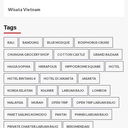
Wisata Vietnam
Tags
BALI
BANDUNG
BLUE MOSQUE
BOSPHORUS CRUISE
CHUNGHA GROCERY SHOP
COTTON CASTLE
GRAND BAZAAR
HAGIA SOPHIA
HIERAPOLIS
HIPPODROME SQUARE
HOTEL
HOTEL BINTANG 4
HOTEL DI JAKARTA
JAKARTA
KOREA SELATAN
KULINER
LABUAN BAJO
LOMBOK
MALAYSIA
MURAH
OPEN TRIP
OPEN TRIP LABUAN BAJO
PAKET SAILING KOMODO
PANTAI
PHINISI LABUAN BAJO
PRIVATE CHARTER LABUAN BAJO
REKOMENDASI