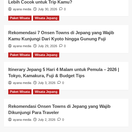
Lebih Cocok untuk Trip Kamu?
ayana media
July 30, 2026
0
Paket Wisata
Wisata Jepang
Rekomendasi 7 Onsen Towns di Jepang yang Wajib
Kamu Kunjungi Dari Kyoto hingga Gunung Fuji
ayana media
July 29, 2026
0
Paket Wisata
Wisata Jepang
Itinerary Jepang 5 Hari 4 Malam untuk Pemula – 2026 |
Tokyo, Kamakura, Fuji & Budget Tips
ayana media
July 3, 2026
0
Paket Wisata
Wisata Jepang
Rekomendasi Onsen Towns di Jepang yang Wajib
Dikunjungi Para Traveler
ayana media
July 2, 2026
0