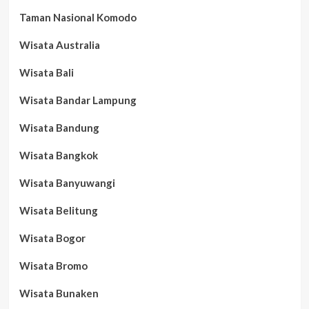
Taman Nasional Komodo
Wisata Australia
Wisata Bali
Wisata Bandar Lampung
Wisata Bandung
Wisata Bangkok
Wisata Banyuwangi
Wisata Belitung
Wisata Bogor
Wisata Bromo
Wisata Bunaken