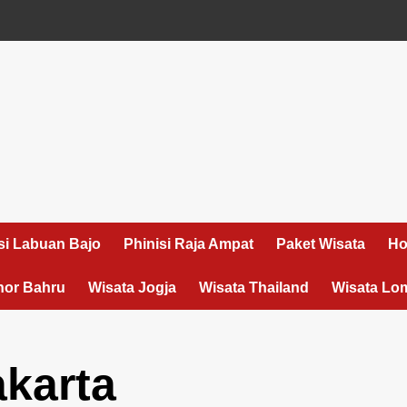
si Labuan Bajo
Phinisi Raja Ampat
Paket Wisata
Ho
hor Bahru
Wisata Jogja
Wisata Thailand
Wisata Lo
karta