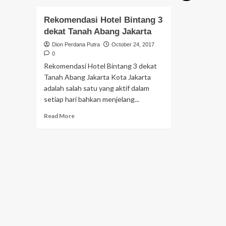
Rekomendasi Hotel Bintang 3
dekat Tanah Abang Jakarta
Dion Perdana Putra
October 24, 2017
0
Rekomendasi Hotel Bintang 3 dekat
Tanah Abang Jakarta Kota Jakarta
adalah salah satu yang aktif dalam
setiap hari bahkan menjelang...
Read
Read More
more
about
Rekomendasi
Hotel
Bintang
3
dekat
Tanah
Abang
Jakarta