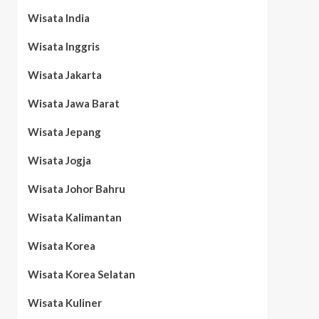
Wisata India
Wisata Inggris
Wisata Jakarta
Wisata Jawa Barat
Wisata Jepang
Wisata Jogja
Wisata Johor Bahru
Wisata Kalimantan
Wisata Korea
Wisata Korea Selatan
Wisata Kuliner