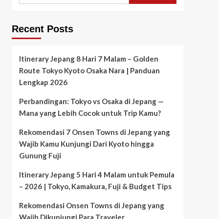
Recent Posts
Itinerary Jepang 8 Hari 7 Malam – Golden
Route Tokyo Kyoto Osaka Nara | Panduan
Lengkap 2026
Perbandingan: Tokyo vs Osaka di Jepang —
Mana yang Lebih Cocok untuk Trip Kamu?
Rekomendasi 7 Onsen Towns di Jepang yang
Wajib Kamu Kunjungi Dari Kyoto hingga
Gunung Fuji
Itinerary Jepang 5 Hari 4 Malam untuk Pemula
– 2026 | Tokyo, Kamakura, Fuji & Budget Tips
Rekomendasi Onsen Towns di Jepang yang
Wajib Dikunjungi Para Traveler