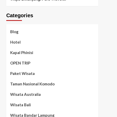
Categories
Blog
Hotel
Kapal Phinisi
OPEN TRIP
Paket Wisata
Taman Nasional Komodo
Wisata Australia
Wisata Bali
Wisata Bandar Lampung