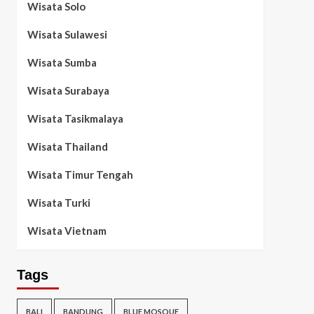
Wisata Solo
Wisata Sulawesi
Wisata Sumba
Wisata Surabaya
Wisata Tasikmalaya
Wisata Thailand
Wisata Timur Tengah
Wisata Turki
Wisata Vietnam
Tags
BALI
BANDUNG
BLUE MOSQUE