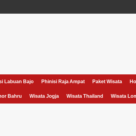
si Labuan Bajo
Phinisi Raja Ampat
Paket Wisata
Ho
hor Bahru
Wisata Jogja
Wisata Thailand
Wisata Lo