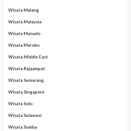
Wisata Malang
Wisata Malaysia
Wisata Manado
Wisata Maroko
Wisata Middle East
Wisata Rajaampat
Wisata Semarang
Wisata Singapore
Wisata Solo
Wisata Sulawesi
Wisata Sumba