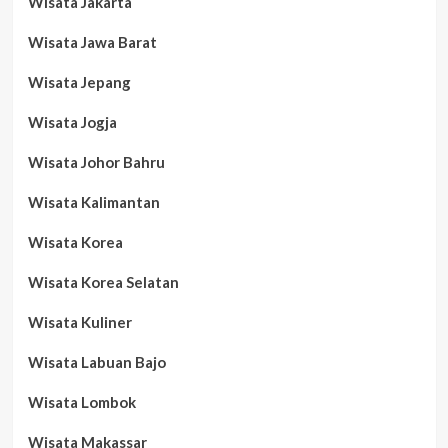
Wisata Jakarta
Wisata Jawa Barat
Wisata Jepang
Wisata Jogja
Wisata Johor Bahru
Wisata Kalimantan
Wisata Korea
Wisata Korea Selatan
Wisata Kuliner
Wisata Labuan Bajo
Wisata Lombok
Wisata Makassar