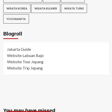
WISATA KOREA
WISATA KULINER
WISATA TURKI
YOGYAKARTA
Blogroll
Jakarta Guide
Website Labuan Bajo
Website Tour Jepang
Website Trip Jepang
You may have missed