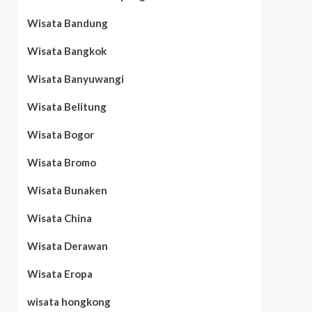
Wisata Bandung
Wisata Bangkok
Wisata Banyuwangi
Wisata Belitung
Wisata Bogor
Wisata Bromo
Wisata Bunaken
Wisata China
Wisata Derawan
Wisata Eropa
wisata hongkong