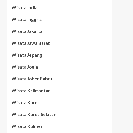
Wisata India
Wisata Inggris
Wisata Jakarta
Wisata Jawa Barat
Wisata Jepang
Wisata Jogja
Wisata Johor Bahru
Wisata Kalimantan
Wisata Korea
Wisata Korea Selatan
Wisata Kuliner