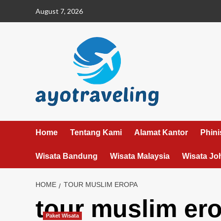
Skip
August 7, 2026
to
content
Home
Tentang Kami
Alamat Kantor
Phini
Wisata Bandung
Wisata Malaysia
Wisata Jo
HOME
TOUR MUSLIM EROPA
tour muslim er
Paket Wisata