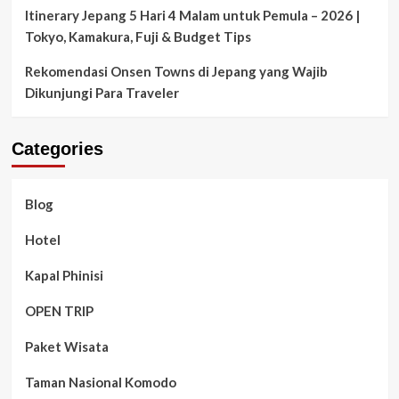
Itinerary Jepang 5 Hari 4 Malam untuk Pemula – 2026 |
Tokyo, Kamakura, Fuji & Budget Tips
Rekomendasi Onsen Towns di Jepang yang Wajib
Dikunjungi Para Traveler
Categories
Blog
Hotel
Kapal Phinisi
OPEN TRIP
Paket Wisata
Taman Nasional Komodo