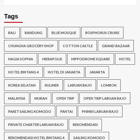
Tags
BALI
BANDUNG
BLUE MOSQUE
BOSPHORUS CRUISE
CHUNGHA GROCERY SHOP
COTTON CASTLE
GRAND BAZAAR
HAGIA SOPHIA
HIERAPOLIS
HIPPODROME SQUARE
HOTEL
HOTEL BINTANG 4
HOTEL DI JAKARTA
JAKARTA
KOREA SELATAN
KULINER
LABUAN BAJO
LOMBOK
MALAYSIA
MURAH
OPEN TRIP
OPEN TRIP LABUAN BAJO
PAKET SAILING KOMODO
PANTAI
PHINISI LABUAN BAJO
PRIVATE CHARTER LABUAN BAJO
REKOMENDASI
REKOMENDASI HOTEL BINTANG 4
SAILING KOMODO