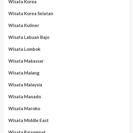
Wisata Korea
Wisata Korea Selatan
Wisata Kuliner
Wisata Labuan Bajo
Wisata Lombok
Wisata Makassar
Wisata Malang
Wisata Malaysia
Wisata Manado
Wisata Maroko
Wisata Middle East
Wisata Rajaampat