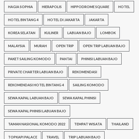
HAGIA SOPHIA
HIERAPOLIS
HIPPODROME SQUARE
HOTEL
HOTEL BINTANG 4
HOTEL DI JAKARTA
JAKARTA
KOREA SELATAN
KULINER
LABUAN BAJO
LOMBOK
MALAYSIA
MURAH
OPEN TRIP
OPEN TRIP LABUAN BAJO
PAKET SAILING KOMODO
PANTAI
PHINISI LABUAN BAJO
PRIVATE CHARTER LABUAN BAJO
REKOMENDASI
REKOMENDASI HOTEL BINTANG 4
SAILING KOMODO
SEWA KAPAL LABUAN BAJO
SEWA KAPAL PHINISI
SEWA KAPAL PHINISI LABUAN BAJO
TAMAN NASIONAL KOMODO 2022
TEMPAT WISATA
THAILAND
TOPKAPI PALACE
TRAVEL
TRIP LABUAN BAJO