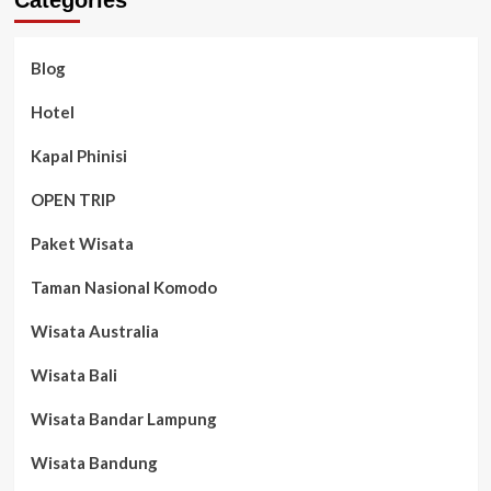
Categories
Blog
Hotel
Kapal Phinisi
OPEN TRIP
Paket Wisata
Taman Nasional Komodo
Wisata Australia
Wisata Bali
Wisata Bandar Lampung
Wisata Bandung