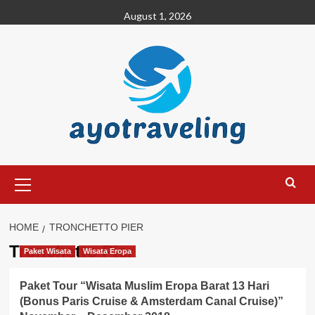
Skip
August 1, 2026
to
content
Primary
Menu
HOME
TRONCHETTO PIER
Tronchetto Pier
Paket Wisata
Wisata Eropa
Paket Tour “Wisata Muslim Eropa Barat 13 Hari
(Bonus Paris Cruise & Amsterdam Canal Cruise)”