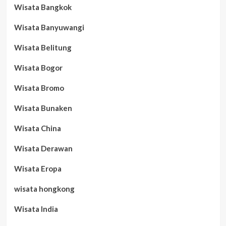
Wisata Bangkok
Wisata Banyuwangi
Wisata Belitung
Wisata Bogor
Wisata Bromo
Wisata Bunaken
Wisata China
Wisata Derawan
Wisata Eropa
wisata hongkong
Wisata India