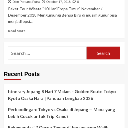
Dion Perdana Putra
October 17, 2018
0
Paket Tour Wisata “10 Hari Eropa Timur” November /
Desember 2018 Mengunjungi Benua Biru di musim gugur bisa
menjadi opsi...
Read
Read More
more
about
Paket
Search
Tour
for:
Wisata
“10
Hari
Recent Posts
Eropa
Timur”
November
/
Itinerary Jepang 8 Hari 7 Malam – Golden Route Tokyo
Desember
Kyoto Osaka Nara | Panduan Lengkap 2026
2018
Perbandingan: Tokyo vs Osaka di Jepang — Mana yang
Lebih Cocok untuk Trip Kamu?
Rekomendasi 7 Onsen Towns di Jepang yang Wajib