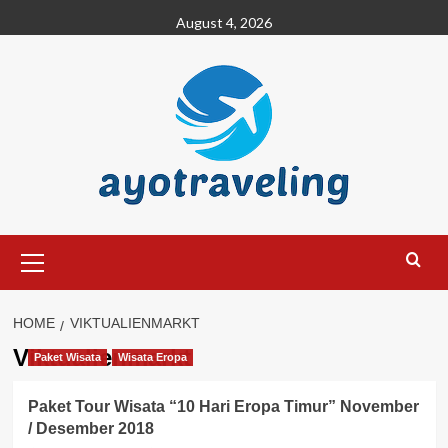
Skip
August 4, 2026
to
content
Primary
Menu
HOME
VIKTUALIENMARKT
Viktualienmarkt
Paket Wisata
Wisata Eropa
Paket Tour Wisata “10 Hari Eropa Timur” November
/ Desember 2018