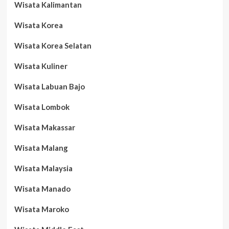
Wisata Kalimantan
Wisata Korea
Wisata Korea Selatan
Wisata Kuliner
Wisata Labuan Bajo
Wisata Lombok
Wisata Makassar
Wisata Malang
Wisata Malaysia
Wisata Manado
Wisata Maroko