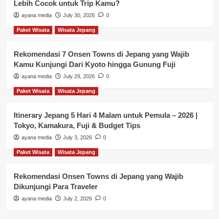
Lebih Cocok untuk Trip Kamu?
ayana media
July 30, 2026
0
Paket Wisata
Wisata Jepang
Rekomendasi 7 Onsen Towns di Jepang yang Wajib
Kamu Kunjungi Dari Kyoto hingga Gunung Fuji
ayana media
July 29, 2026
0
Paket Wisata
Wisata Jepang
Itinerary Jepang 5 Hari 4 Malam untuk Pemula – 2026 |
Tokyo, Kamakura, Fuji & Budget Tips
ayana media
July 3, 2026
0
Paket Wisata
Wisata Jepang
Rekomendasi Onsen Towns di Jepang yang Wajib
Dikunjungi Para Traveler
ayana media
July 2, 2026
0