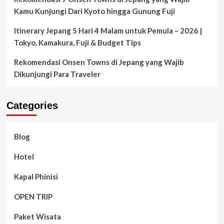
Kamu Kunjungi Dari Kyoto hingga Gunung Fuji
Itinerary Jepang 5 Hari 4 Malam untuk Pemula – 2026 |
Tokyo, Kamakura, Fuji & Budget Tips
Rekomendasi Onsen Towns di Jepang yang Wajib
Dikunjungi Para Traveler
Categories
Blog
Hotel
Kapal Phinisi
OPEN TRIP
Paket Wisata