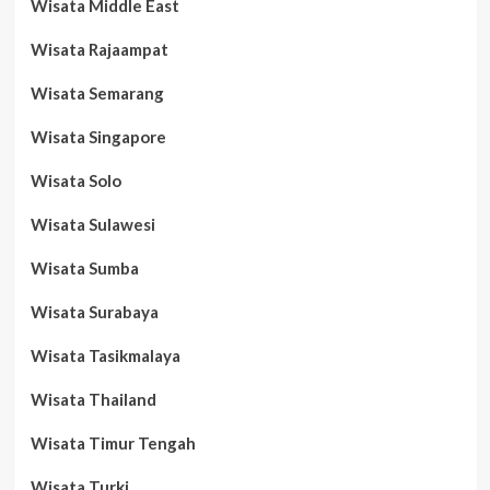
Wisata Middle East
Wisata Rajaampat
Wisata Semarang
Wisata Singapore
Wisata Solo
Wisata Sulawesi
Wisata Sumba
Wisata Surabaya
Wisata Tasikmalaya
Wisata Thailand
Wisata Timur Tengah
Wisata Turki