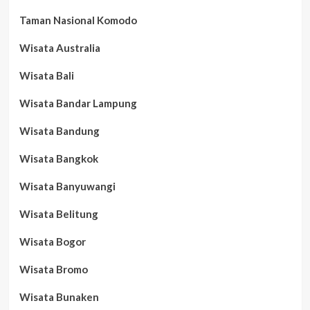
Taman Nasional Komodo
Wisata Australia
Wisata Bali
Wisata Bandar Lampung
Wisata Bandung
Wisata Bangkok
Wisata Banyuwangi
Wisata Belitung
Wisata Bogor
Wisata Bromo
Wisata Bunaken