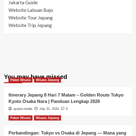
Jakarta Guide
Website Labuan Bajo
Website Tour Jepang
Website Trip Jepang
You may have missed
Paket Wisata
Wisata Jepang
Itinerary Jepang 8 Hari 7 Malam – Golden Route Tokyo
Kyoto Osaka Nara | Panduan Lengkap 2026
ayana media
July 31, 2026
0
Paket Wisata
Wisata Jepang
Perbandingan: Tokyo vs Osaka di Jepang — Mana yang