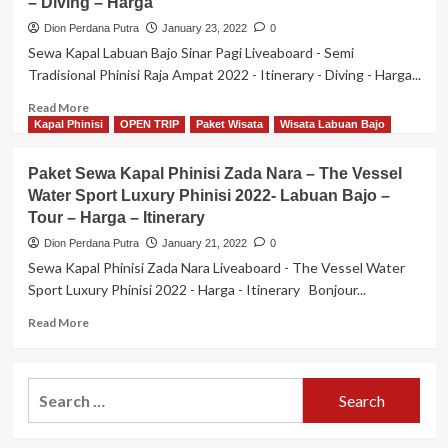
– Diving – Harga
Dion Perdana Putra
January 23, 2022
0
Sewa Kapal Labuan Bajo Sinar Pagi Liveaboard - Semi
Tradisional Phinisi Raja Ampat 2022 - Itinerary - Diving - Harga...
Read
Read More
more
Kapal Phinisi
OPEN TRIP
Paket Wisata
Wisata Labuan Bajo
about
Sewa
Paket Sewa Kapal Phinisi Zada Nara – The Vessel
Kapal
Water Sport Luxury Phinisi 2022- Labuan Bajo –
Labuan
Tour – Harga – Itinerary
Bajo
Sinar
Dion Perdana Putra
January 21, 2022
0
Pagi
Sewa Kapal Phinisi Zada Nara Liveaboard - The Vessel Water
Liveaboard
Sport Luxury Phinisi 2022 - Harga - Itinerary Bonjour...
–
Semi
Read
Read More
Tradisional
more
Phinisi
about
Raja
Paket
Search
Ampat
Sewa
2022
for:
Kapal
–
Phinisi
Itinerary