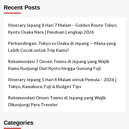
Zada
–
Recent Posts
Nara
Diving
–
–
The
Harga
Vessel
Itinerary Jepang 8 Hari 7 Malam – Golden Route Tokyo
Water
Kyoto Osaka Nara | Panduan Lengkap 2026
Sport
Luxury
Perbandingan: Tokyo vs Osaka di Jepang — Mana yang
Phinisi
Lebih Cocok untuk Trip Kamu?
2022-
Labuan
Rekomendasi 7 Onsen Towns di Jepang yang Wajib
Bajo
–
Kamu Kunjungi Dari Kyoto hingga Gunung Fuji
Tour
–
Itinerary Jepang 5 Hari 4 Malam untuk Pemula – 2026 |
Harga
Tokyo, Kamakura, Fuji & Budget Tips
–
Itinerary
Rekomendasi Onsen Towns di Jepang yang Wajib
Dikunjungi Para Traveler
Categories