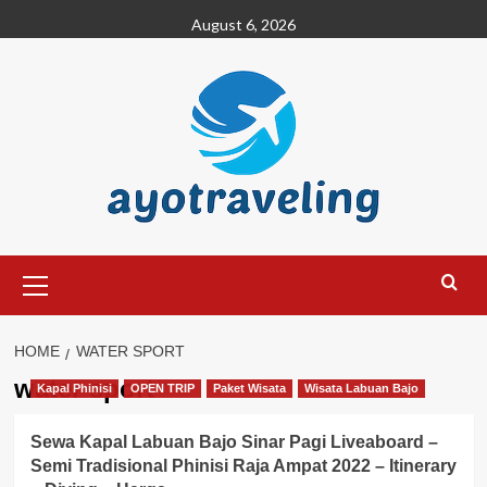
Skip
August 6, 2026
to
content
Primary
Menu
HOME
WATER SPORT
water sport
Kapal Phinisi
OPEN TRIP
Paket Wisata
Wisata Labuan Bajo
Sewa Kapal Labuan Bajo Sinar Pagi Liveaboard –
Semi Tradisional Phinisi Raja Ampat 2022 – Itinerary