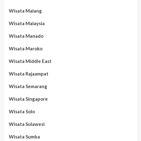
Wisata Malang
Wisata Malaysia
Wisata Manado
Wisata Maroko
Wisata Middle East
Wisata Rajaampat
Wisata Semarang
Wisata Singapore
Wisata Solo
Wisata Sulawesi
Wisata Sumba