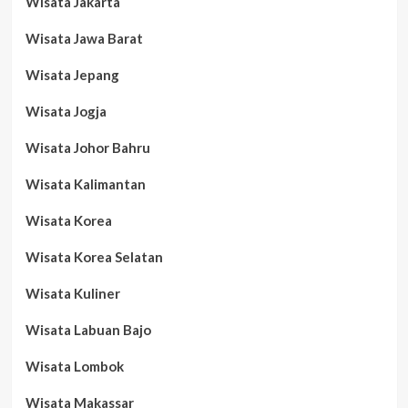
Wisata Jakarta
Wisata Jawa Barat
Wisata Jepang
Wisata Jogja
Wisata Johor Bahru
Wisata Kalimantan
Wisata Korea
Wisata Korea Selatan
Wisata Kuliner
Wisata Labuan Bajo
Wisata Lombok
Wisata Makassar