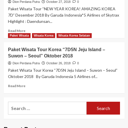
Dion Perdana Putra
October 27, 2018
0
Paket Wisata Tour “NEW YEAR KOREA! AMAZING KOREA
7D” Desember 2018 By Garuda Indonesia*5 Airlines of Skytrax
Highlight : Daendunsan...
Read
Read More
more
Paket Wisata
Wisata Korea
Wisata Korea Selatan
about
Paket
Paket Wisata Tour Korea “7D5N Jeju Island –
Wisata
Suwon – Seoul” Oktober 2018
Tour
“NEW
Dion Perdana Putra
October 26, 2018
0
YEAR
Paket Wisata Tour Korea “7D5N Jeju Island – Suwon – Seoul”
KOREA!
Oktober 2018 By Garuda Indonesia 5 Airlines of...
AMAZING
KOREA
Read
Read More
7D”
more
Desember
about
2018
Paket
Search
Wisata
for:
Tour
Korea
“7D5N