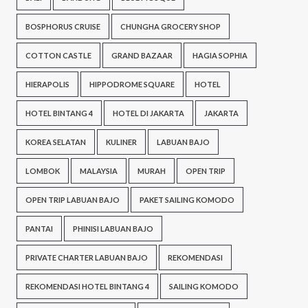
BOSPHORUS CRUISE
CHUNGHA GROCERY SHOP
COTTON CASTLE
GRAND BAZAAR
HAGIA SOPHIA
HIERAPOLIS
HIPPODROME SQUARE
HOTEL
HOTEL BINTANG 4
HOTEL DI JAKARTA
JAKARTA
KOREA SELATAN
KULINER
LABUAN BAJO
LOMBOK
MALAYSIA
MURAH
OPEN TRIP
OPEN TRIP LABUAN BAJO
PAKET SAILING KOMODO
PANTAI
PHINISI LABUAN BAJO
PRIVATE CHARTER LABUAN BAJO
REKOMENDASI
REKOMENDASI HOTEL BINTANG 4
SAILING KOMODO