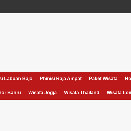
si Labuan Bajo
Phinisi Raja Ampat
Paket Wisata
Ho
hor Bahru
Wisata Jogja
Wisata Thailand
Wisata Lo