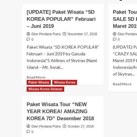
[UPDATE] Paket Wisata “5D
Paket To
KOREA POPULAR” Februari
SALE 5D 
– Juni 2019
Maret 201
Dion Perdana Putra
November 17, 2018
Dion Perdan
0
0
Paket Wisata “5D KOREA POPULAR”
(UPDATE) Pa
Februari – Juni 2019 by Garuda
“CRAZY SAL
Indonesia*5 Airlines of Skytrax (Nami
Maret 2019 
Island – Mt. Sorak...
Indonesia/As
of Skytrax...
Read
Read More
more
Paket Wisata
Wisata Korea
Re
Read More
about
mo
Wisata Korea Selatan
[UPDATE]
ab
Paket
Pa
Paket Wisata Tour “NEW
Wisata
To
YEAR KOREA! AMAZING
“5D
Wi
KOREA
KOREA 7D” Desember 2018
“C
POPULAR”
SA
Dion Perdana Putra
October 27, 2018
Februari
5D
0
–
KO