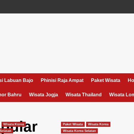
si Labuan Bajo
Phinisi Raja Ampat
Paket Wisata
Ho
hor Bahru
Wisata Jogja
Wisata Thailand
Wisata Lo
pular
Wisata Korea
Paket Wisata
Wisata Korea
Selatan
Wisata Korea Selatan