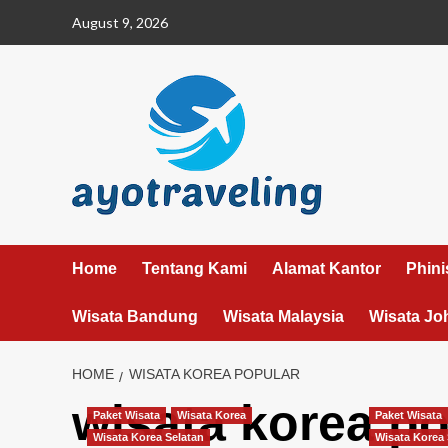
Skip
August 9, 2026
to
content
Home
Tentang Kami
Alamat Kantor
Phini
Wisata Bandung
Wisata Malaysia
Wisata Jo
HOME
WISATA KOREA POPULAR
wisata korea po
Paket Wisata
Wisata Korea
Paket Wisata
Wisata Korea Selatan
Wisata Korea 