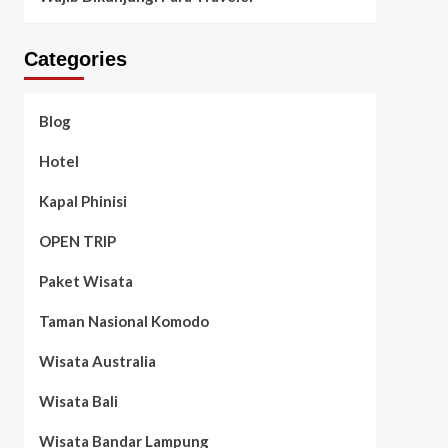
Categories
Blog
Hotel
Kapal Phinisi
OPEN TRIP
Paket Wisata
Taman Nasional Komodo
Wisata Australia
Wisata Bali
Wisata Bandar Lampung