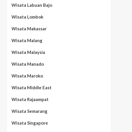
Wisata Labuan Bajo
Wisata Lombok
Wisata Makassar
Wisata Malang
Wisata Malaysia
Wisata Manado
Wisata Maroko
Wisata Middle East
Wisata Rajaampat
Wisata Semarang
Wisata Singapore