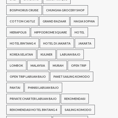
BOSPHORUS CRUISE
CHUNGHA GROCERY SHOP
COTTON CASTLE
GRAND BAZAAR
HAGIA SOPHIA
HIERAPOLIS
HIPPODROME SQUARE
HOTEL
HOTEL BINTANG 4
HOTEL DI JAKARTA
JAKARTA
KOREA SELATAN
KULINER
LABUAN BAJO
LOMBOK
MALAYSIA
MURAH
OPEN TRIP
OPEN TRIP LABUAN BAJO
PAKET SAILING KOMODO
PANTAI
PHINISI LABUAN BAJO
PRIVATE CHARTER LABUAN BAJO
REKOMENDASI
REKOMENDASI HOTEL BINTANG 4
SAILING KOMODO