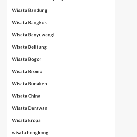
Wisata Bandung
Wisata Bangkok
Wisata Banyuwangi
Wisata Belitung
Wisata Bogor
Wisata Bromo
Wisata Bunaken
Wisata China
Wisata Derawan
Wisata Eropa
wisata hongkong