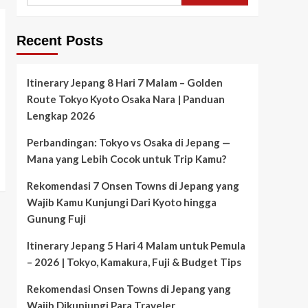
Recent Posts
Itinerary Jepang 8 Hari 7 Malam – Golden
Route Tokyo Kyoto Osaka Nara | Panduan
Lengkap 2026
Perbandingan: Tokyo vs Osaka di Jepang —
Mana yang Lebih Cocok untuk Trip Kamu?
Rekomendasi 7 Onsen Towns di Jepang yang
Wajib Kamu Kunjungi Dari Kyoto hingga
Gunung Fuji
Itinerary Jepang 5 Hari 4 Malam untuk Pemula
– 2026 | Tokyo, Kamakura, Fuji & Budget Tips
Rekomendasi Onsen Towns di Jepang yang
Wajib Dikunjungi Para Traveler