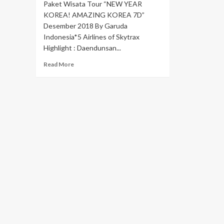
Paket Wisata Tour “NEW YEAR
Juni
Feb
KOREA! AMAZING KOREA 7D”
2019
–
Desember 2018 By Garuda
Ma
20
Indonesia*5 Airlines of Skytrax
Highlight : Daendunsan...
Read
Read More
more
about
Paket
Wisata
Tour
“NEW
YEAR
KOREA!
AMAZING
KOREA
7D”
Desember
2018