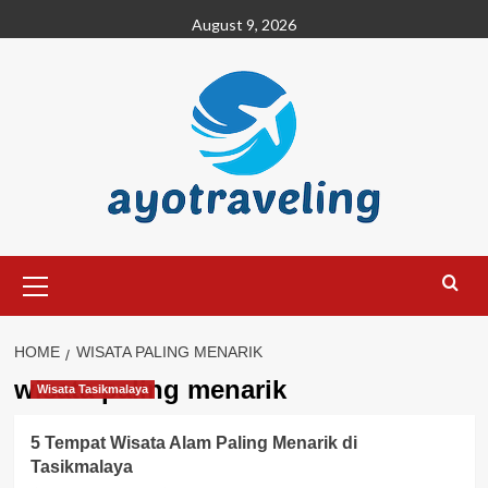
Skip
August 9, 2026
to
content
Primary
Menu
HOME
WISATA PALING MENARIK
wisata paling menarik
Wisata Tasikmalaya
5 Tempat Wisata Alam Paling Menarik di
Tasikmalaya