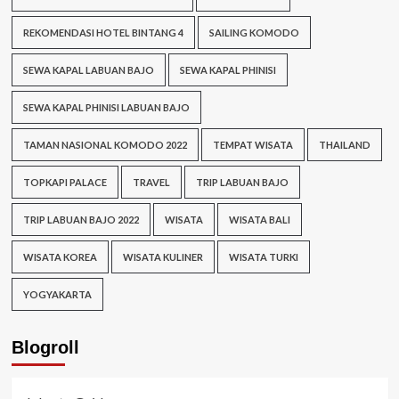
REKOMENDASI HOTEL BINTANG 4
SAILING KOMODO
SEWA KAPAL LABUAN BAJO
SEWA KAPAL PHINISI
SEWA KAPAL PHINISI LABUAN BAJO
TAMAN NASIONAL KOMODO 2022
TEMPAT WISATA
THAILAND
TOPKAPI PALACE
TRAVEL
TRIP LABUAN BAJO
TRIP LABUAN BAJO 2022
WISATA
WISATA BALI
WISATA KOREA
WISATA KULINER
WISATA TURKI
YOGYAKARTA
Blogroll