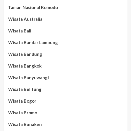
Taman Nasional Komodo
Wisata Australia
Wisata Bali
Wisata Bandar Lampung
Wisata Bandung
Wisata Bangkok
Wisata Banyuwangi
Wisata Belitung
Wisata Bogor
Wisata Bromo
Wisata Bunaken