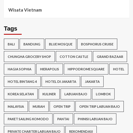
Wisata Vietnam
Tags
BALI
BANDUNG
BLUE MOSQUE
BOSPHORUS CRUISE
CHUNGHA GROCERY SHOP
COTTON CASTLE
GRAND BAZAAR
HAGIA SOPHIA
HIERAPOLIS
HIPPODROME SQUARE
HOTEL
HOTEL BINTANG 4
HOTEL DI JAKARTA
JAKARTA
KOREA SELATAN
KULINER
LABUAN BAJO
LOMBOK
MALAYSIA
MURAH
OPEN TRIP
OPEN TRIP LABUAN BAJO
PAKET SAILING KOMODO
PANTAI
PHINISI LABUAN BAJO
PRIVATE CHARTER LABUAN BAJO
REKOMENDASI