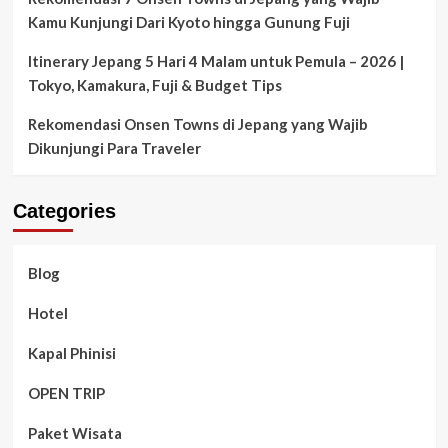
Kamu Kunjungi Dari Kyoto hingga Gunung Fuji
Itinerary Jepang 5 Hari 4 Malam untuk Pemula – 2026 |
Tokyo, Kamakura, Fuji & Budget Tips
Rekomendasi Onsen Towns di Jepang yang Wajib
Dikunjungi Para Traveler
Categories
Blog
Hotel
Kapal Phinisi
OPEN TRIP
Paket Wisata