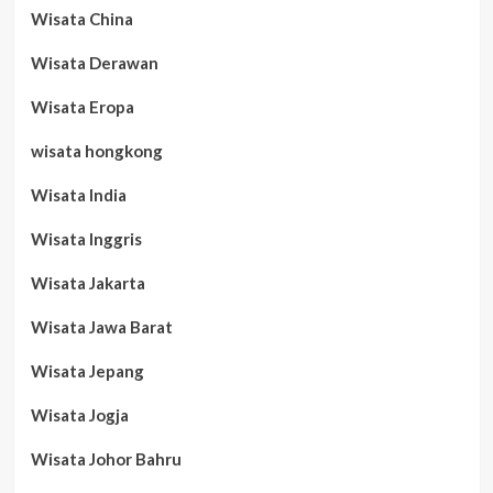
Wisata China
Wisata Derawan
Wisata Eropa
wisata hongkong
Wisata India
Wisata Inggris
Wisata Jakarta
Wisata Jawa Barat
Wisata Jepang
Wisata Jogja
Wisata Johor Bahru