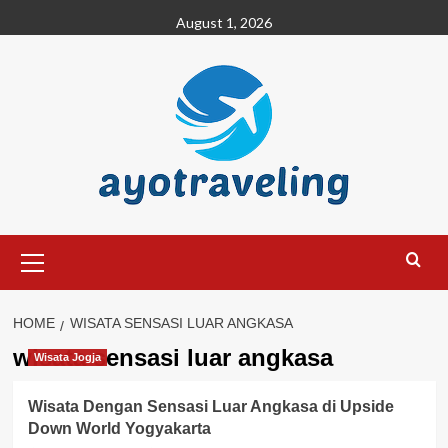
Skip
August 1, 2026
to
content
Primary
Menu
HOME
WISATA SENSASI LUAR ANGKASA
wisata sensasi luar angkasa
Wisata Jogja
Wisata Dengan Sensasi Luar Angkasa di Upside
Down World Yogyakarta