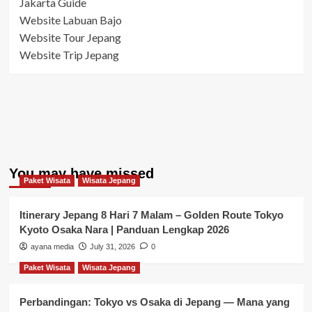
Jakarta Guide
Website Labuan Bajo
Website Tour Jepang
Website Trip Jepang
You may have missed
Paket Wisata
Wisata Jepang
Itinerary Jepang 8 Hari 7 Malam – Golden Route Tokyo
Kyoto Osaka Nara | Panduan Lengkap 2026
ayana media
July 31, 2026
0
Paket Wisata
Wisata Jepang
Perbandingan: Tokyo vs Osaka di Jepang — Mana yang