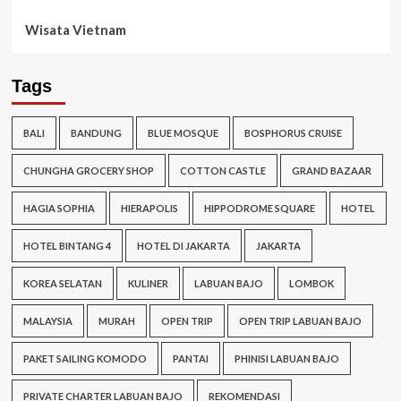
Wisata Vietnam
Tags
BALI
BANDUNG
BLUE MOSQUE
BOSPHORUS CRUISE
CHUNGHA GROCERY SHOP
COTTON CASTLE
GRAND BAZAAR
HAGIA SOPHIA
HIERAPOLIS
HIPPODROME SQUARE
HOTEL
HOTEL BINTANG 4
HOTEL DI JAKARTA
JAKARTA
KOREA SELATAN
KULINER
LABUAN BAJO
LOMBOK
MALAYSIA
MURAH
OPEN TRIP
OPEN TRIP LABUAN BAJO
PAKET SAILING KOMODO
PANTAI
PHINISI LABUAN BAJO
PRIVATE CHARTER LABUAN BAJO
REKOMENDASI