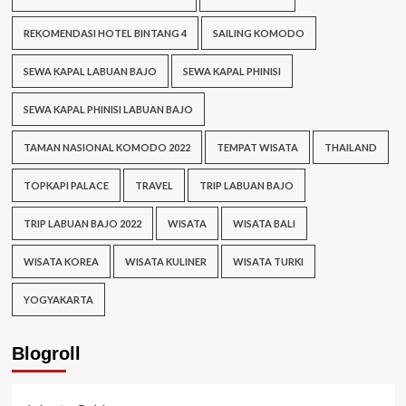
REKOMENDASI HOTEL BINTANG 4
SAILING KOMODO
SEWA KAPAL LABUAN BAJO
SEWA KAPAL PHINISI
SEWA KAPAL PHINISI LABUAN BAJO
TAMAN NASIONAL KOMODO 2022
TEMPAT WISATA
THAILAND
TOPKAPI PALACE
TRAVEL
TRIP LABUAN BAJO
TRIP LABUAN BAJO 2022
WISATA
WISATA BALI
WISATA KOREA
WISATA KULINER
WISATA TURKI
YOGYAKARTA
Blogroll