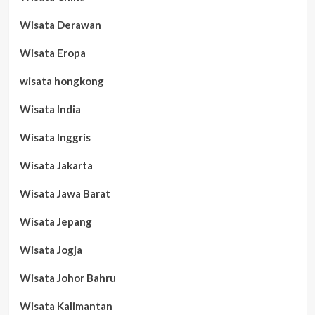
Wisata Derawan
Wisata Eropa
wisata hongkong
Wisata India
Wisata Inggris
Wisata Jakarta
Wisata Jawa Barat
Wisata Jepang
Wisata Jogja
Wisata Johor Bahru
Wisata Kalimantan