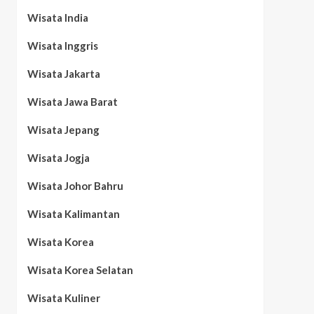
Wisata India
Wisata Inggris
Wisata Jakarta
Wisata Jawa Barat
Wisata Jepang
Wisata Jogja
Wisata Johor Bahru
Wisata Kalimantan
Wisata Korea
Wisata Korea Selatan
Wisata Kuliner