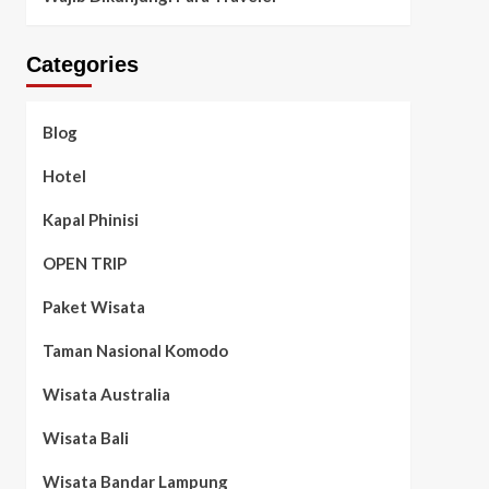
Categories
Blog
Hotel
Kapal Phinisi
OPEN TRIP
Paket Wisata
Taman Nasional Komodo
Wisata Australia
Wisata Bali
Wisata Bandar Lampung