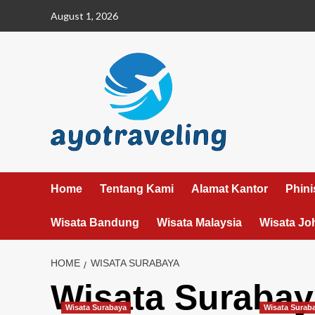
Skip
August 1, 2026
to
content
Home
Tentang Kami
Alamat Kantor
Phini
Wisata Bandung
Wisata Malaysia
Wisata Jo
HOME
WISATA SURABAYA
Wisata Surabay
Wisata Surabaya
Wisata Surab