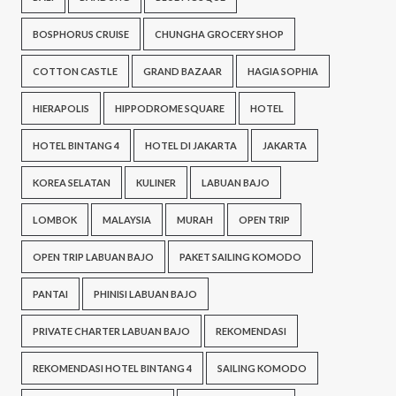
BOSPHORUS CRUISE
CHUNGHA GROCERY SHOP
COTTON CASTLE
GRAND BAZAAR
HAGIA SOPHIA
HIERAPOLIS
HIPPODROME SQUARE
HOTEL
HOTEL BINTANG 4
HOTEL DI JAKARTA
JAKARTA
KOREA SELATAN
KULINER
LABUAN BAJO
LOMBOK
MALAYSIA
MURAH
OPEN TRIP
OPEN TRIP LABUAN BAJO
PAKET SAILING KOMODO
PANTAI
PHINISI LABUAN BAJO
PRIVATE CHARTER LABUAN BAJO
REKOMENDASI
REKOMENDASI HOTEL BINTANG 4
SAILING KOMODO