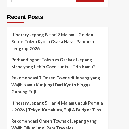
Recent Posts
Itinerary Jepang 8 Hari 7 Malam – Golden
Route Tokyo Kyoto Osaka Nara | Panduan
Lengkap 2026
Perbandingan: Tokyo vs Osaka di Jepang —
Mana yang Lebih Cocok untuk Trip Kamu?
Rekomendasi 7 Onsen Towns di Jepang yang
Wajib Kamu Kunjungi Dari Kyoto hingga
Gunung Fuji
Itinerary Jepang 5 Hari 4 Malam untuk Pemula
– 2026 | Tokyo, Kamakura, Fuji & Budget Tips
Rekomendasi Onsen Towns di Jepang yang
Wajib Dikunjungi Para Traveler