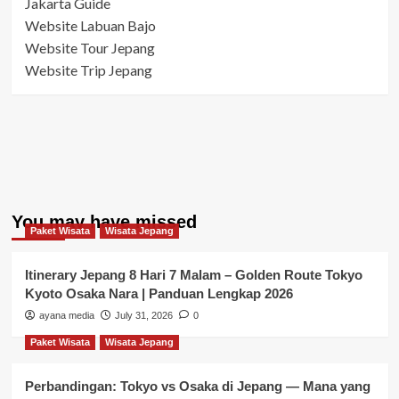
Jakarta Guide
Website Labuan Bajo
Website Tour Jepang
Website Trip Jepang
You may have missed
Paket Wisata
Wisata Jepang
Itinerary Jepang 8 Hari 7 Malam – Golden Route Tokyo
Kyoto Osaka Nara | Panduan Lengkap 2026
ayana media
July 31, 2026
0
Paket Wisata
Wisata Jepang
Perbandingan: Tokyo vs Osaka di Jepang — Mana yang