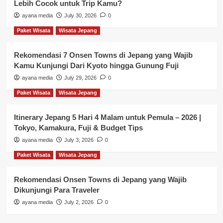
Lebih Cocok untuk Trip Kamu?
ayana media
July 30, 2026
0
Paket Wisata
Wisata Jepang
Rekomendasi 7 Onsen Towns di Jepang yang Wajib
Kamu Kunjungi Dari Kyoto hingga Gunung Fuji
ayana media
July 29, 2026
0
Paket Wisata
Wisata Jepang
Itinerary Jepang 5 Hari 4 Malam untuk Pemula – 2026 |
Tokyo, Kamakura, Fuji & Budget Tips
ayana media
July 3, 2026
0
Paket Wisata
Wisata Jepang
Rekomendasi Onsen Towns di Jepang yang Wajib
Dikunjungi Para Traveler
ayana media
July 2, 2026
0