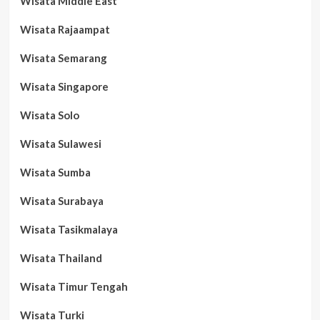
Wisata Middle East
Wisata Rajaampat
Wisata Semarang
Wisata Singapore
Wisata Solo
Wisata Sulawesi
Wisata Sumba
Wisata Surabaya
Wisata Tasikmalaya
Wisata Thailand
Wisata Timur Tengah
Wisata Turki