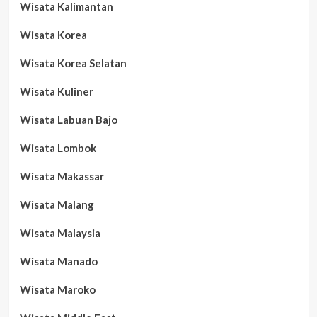
Wisata Kalimantan
Wisata Korea
Wisata Korea Selatan
Wisata Kuliner
Wisata Labuan Bajo
Wisata Lombok
Wisata Makassar
Wisata Malang
Wisata Malaysia
Wisata Manado
Wisata Maroko