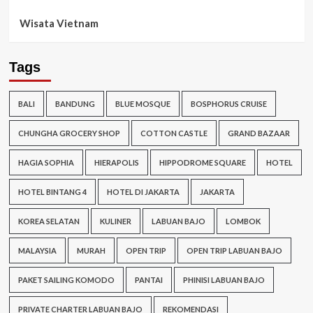
Wisata Vietnam
Tags
BALI
BANDUNG
BLUE MOSQUE
BOSPHORUS CRUISE
CHUNGHA GROCERY SHOP
COTTON CASTLE
GRAND BAZAAR
HAGIA SOPHIA
HIERAPOLIS
HIPPODROME SQUARE
HOTEL
HOTEL BINTANG 4
HOTEL DI JAKARTA
JAKARTA
KOREA SELATAN
KULINER
LABUAN BAJO
LOMBOK
MALAYSIA
MURAH
OPEN TRIP
OPEN TRIP LABUAN BAJO
PAKET SAILING KOMODO
PANTAI
PHINISI LABUAN BAJO
PRIVATE CHARTER LABUAN BAJO
REKOMENDASI