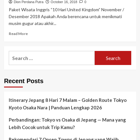
Dion Perdana Putra
October 16, 2018
0
Paket Wisata Inggris “10 Hari United Kingdom” November /
Desember 2018 Apakah Anda berencana untuk menikmati
musim gugur atau akhir...
Read
Read More
more
about
Paket
Search
Wisata
for:
Inggris
“10
Hari
Recent Posts
United
Kingdom”
November
/
Itinerary Jepang 8 Hari 7 Malam – Golden Route Tokyo
Desember
Kyoto Osaka Nara | Panduan Lengkap 2026
2018
Perbandingan: Tokyo vs Osaka di Jepang — Mana yang
Lebih Cocok untuk Trip Kamu?
Rekomendasi 7 Onsen Towns di Jepang yang Wajib