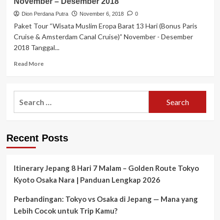
November – Desember 2018
Dion Perdana Putra
November 6, 2018
0
Paket Tour “Wisata Muslim Eropa Barat 13 Hari (Bonus Paris
Cruise & Amsterdam Canal Cruise)” November - Desember
2018 Tanggal...
Read
Read More
more
about
Paket
Search
Tour
for:
“Wisata
Muslim
Eropa
Recent Posts
Barat
13
Hari
(Bonus
Itinerary Jepang 8 Hari 7 Malam – Golden Route Tokyo
Paris
Kyoto Osaka Nara | Panduan Lengkap 2026
Cruise
&
Perbandingan: Tokyo vs Osaka di Jepang — Mana yang
Amsterdam
Lebih Cocok untuk Trip Kamu?
Canal