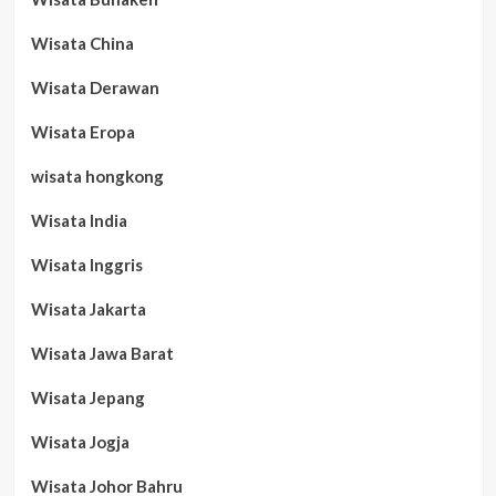
Wisata China
Wisata Derawan
Wisata Eropa
wisata hongkong
Wisata India
Wisata Inggris
Wisata Jakarta
Wisata Jawa Barat
Wisata Jepang
Wisata Jogja
Wisata Johor Bahru