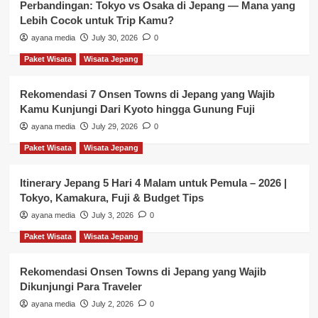
Perbandingan: Tokyo vs Osaka di Jepang — Mana yang
Lebih Cocok untuk Trip Kamu?
ayana media
July 30, 2026
0
Paket Wisata
Wisata Jepang
Rekomendasi 7 Onsen Towns di Jepang yang Wajib
Kamu Kunjungi Dari Kyoto hingga Gunung Fuji
ayana media
July 29, 2026
0
Paket Wisata
Wisata Jepang
Itinerary Jepang 5 Hari 4 Malam untuk Pemula – 2026 |
Tokyo, Kamakura, Fuji & Budget Tips
ayana media
July 3, 2026
0
Paket Wisata
Wisata Jepang
Rekomendasi Onsen Towns di Jepang yang Wajib
Dikunjungi Para Traveler
ayana media
July 2, 2026
0