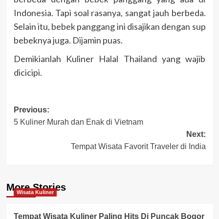
Indonesia. Tapi soal rasanya, sangat jauh berbeda.
Selain itu, bebek panggang ini disajikan dengan sup
bebeknya juga. Dijamin puas.
Demikianlah Kuliner Halal Thailand yang wajib
dicicipi.
Post
Previous:
5 Kuliner Murah dan Enak di Vietnam
navigation
Next:
Tempat Wisata Favorit Traveler di India
More Stories
Wisata Kuliner
Tempat Wisata Kuliner Paling Hits Di Puncak Bogor