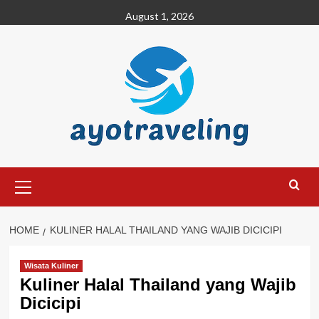
Skip
August 1, 2026
to
content
Primary
Menu
HOME
KULINER HALAL THAILAND YANG WAJIB DICICIPI
Wisata Kuliner
Kuliner Halal Thailand yang Wajib
Dicicipi