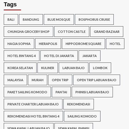
Tags
BALI
BANDUNG
BLUE MOSQUE
BOSPHORUS CRUISE
CHUNGHA GROCERY SHOP
COTTON CASTLE
GRAND BAZAAR
HAGIA SOPHIA
HIERAPOLIS
HIPPODROME SQUARE
HOTEL
HOTEL BINTANG 4
HOTEL DI JAKARTA
JAKARTA
KOREA SELATAN
KULINER
LABUAN BAJO
LOMBOK
MALAYSIA
MURAH
OPEN TRIP
OPEN TRIP LABUAN BAJO
PAKET SAILING KOMODO
PANTAI
PHINISI LABUAN BAJO
PRIVATE CHARTER LABUAN BAJO
REKOMENDASI
REKOMENDASI HOTEL BINTANG 4
SAILING KOMODO
SEWA KAPAL LABUAN BAJO
SEWA KAPAL PHINISI