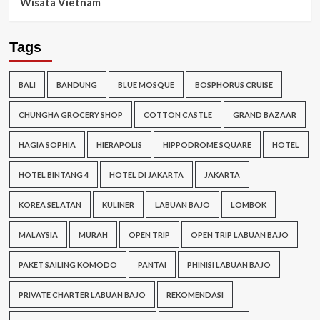
Wisata Vietnam
Tags
BALI
BANDUNG
BLUE MOSQUE
BOSPHORUS CRUISE
CHUNGHA GROCERY SHOP
COTTON CASTLE
GRAND BAZAAR
HAGIA SOPHIA
HIERAPOLIS
HIPPODROME SQUARE
HOTEL
HOTEL BINTANG 4
HOTEL DI JAKARTA
JAKARTA
KOREA SELATAN
KULINER
LABUAN BAJO
LOMBOK
MALAYSIA
MURAH
OPEN TRIP
OPEN TRIP LABUAN BAJO
PAKET SAILING KOMODO
PANTAI
PHINISI LABUAN BAJO
PRIVATE CHARTER LABUAN BAJO
REKOMENDASI