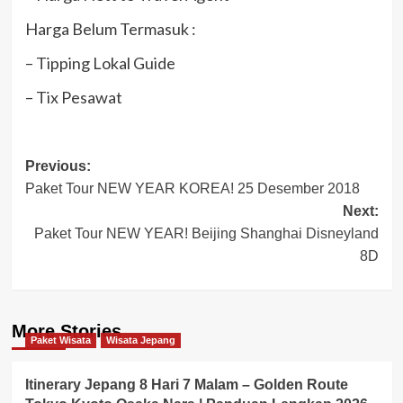
Harga Belum Termasuk :
– Tipping Lokal Guide
– Tix Pesawat
Post
Previous:
Paket Tour NEW YEAR KOREA! 25 Desember 2018
navigation
Next:
Paket Tour NEW YEAR! Beijing Shanghai Disneyland
8D
More Stories
Paket Wisata
Wisata Jepang
Itinerary Jepang 8 Hari 7 Malam – Golden Route