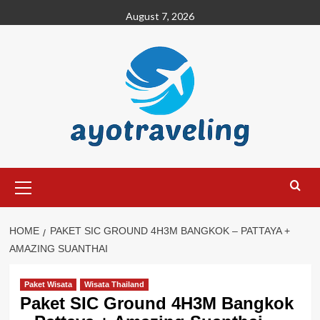
Skip
August 7, 2026
to
content
Primary
Menu
HOME
PAKET SIC GROUND 4H3M BANGKOK – PATTAYA +
AMAZING SUANTHAI
Paket Wisata
Wisata Thailand
Paket SIC Ground 4H3M Bangkok