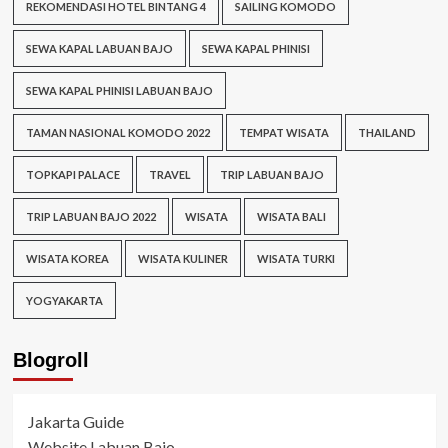
REKOMENDASI HOTEL BINTANG 4
SAILING KOMODO
SEWA KAPAL LABUAN BAJO
SEWA KAPAL PHINISI
SEWA KAPAL PHINISI LABUAN BAJO
TAMAN NASIONAL KOMODO 2022
TEMPAT WISATA
THAILAND
TOPKAPI PALACE
TRAVEL
TRIP LABUAN BAJO
TRIP LABUAN BAJO 2022
WISATA
WISATA BALI
WISATA KOREA
WISATA KULINER
WISATA TURKI
YOGYAKARTA
Blogroll
Jakarta Guide
Website Labuan Bajo