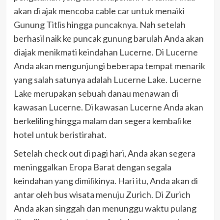
akan di ajak mencoba cable car untuk menaiki
Gunung Titlis hingga puncaknya. Nah setelah
berhasil naik ke puncak gunung barulah Anda akan
diajak menikmati keindahan Lucerne. Di Lucerne
Anda akan mengunjungi beberapa tempat menarik
yang salah satunya adalah Lucerne Lake. Lucerne
Lake merupakan sebuah danau menawan di
kawasan Lucerne. Di kawasan Lucerne Anda akan
berkeliling hingga malam dan segera kembali ke
hotel untuk beristirahat.
Setelah check out di pagi hari, Anda akan segera
meninggalkan Eropa Barat dengan segala
keindahan yang dimilikinya. Hari itu, Anda akan di
antar oleh bus wisata menuju Zurich. Di Zurich
Anda akan singgah dan menunggu waktu pulang