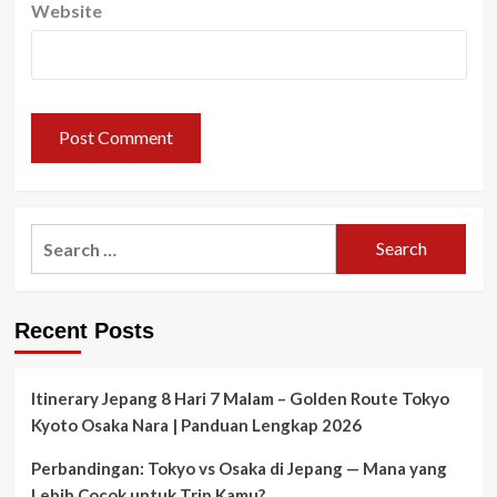
Website
Search
for:
Recent Posts
Itinerary Jepang 8 Hari 7 Malam – Golden Route Tokyo
Kyoto Osaka Nara | Panduan Lengkap 2026
Perbandingan: Tokyo vs Osaka di Jepang — Mana yang
Lebih Cocok untuk Trip Kamu?