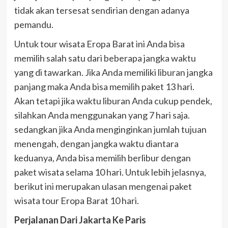
tidak akan tersesat sendirian dengan adanya
pemandu.
Untuk tour wisata Eropa Barat ini Anda bisa
memilih salah satu dari beberapa jangka waktu
yang di tawarkan. Jika Anda memiliki liburan jangka
panjang maka Anda bisa memilih paket 13 hari.
Akan tetapi jika waktu liburan Anda cukup pendek,
silahkan Anda menggunakan yang 7 hari saja.
sedangkan jika Anda menginginkan jumlah tujuan
menengah, dengan jangka waktu diantara
keduanya, Anda bisa memilih berlibur dengan
paket wisata selama 10 hari. Untuk lebih jelasnya,
berikut ini merupakan ulasan mengenai paket
wisata tour Eropa Barat 10 hari.
Perjalanan Dari Jakarta Ke Paris