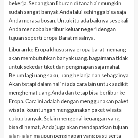
bekerja. Sedangkan liburan di tanah air mungkin
sudah sangat banyak Anda lalui sehingga bisa saja
Anda merasa bosan. Untuk itu ada baiknya sesekali
Anda mencoba berlibur keluar negeri dengan
tujuan seperti Eropa Barat misalnya.
Liburan ke Eropa khususnya eropa barat memang
akan membutuhkan banyak uang. bagaimana tidak
untuk sekedar tiket dan penginapan saja mahal.
Belum lagi uang saku, uang belanja dan sebagainya.
Akan tetapi dalam hal ini ada cara lain untuk sedikit
menghemat uang Anda dan tetap bisa berlibur ke
Eropa. Cara ini adalah dengan menggunakan paket
wisata. keuntungan menggunakan paket wisata
cukup banyak. Selain mengenai keuangan yang
bisa di hemat, Anda juga akan mendapatkan tujuan
jalan-jalan maupun penginapan yang pasti serta