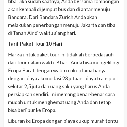
tiba. Jika sudah saatnya, Anda bersama rombongan
akan kembali di jemput bus dan di antar menuju
Bandara. Dari Bandara Zurich Anda akan
melakukan penerbangan menuju Jakarta dan tiba
di Tanah Air di waktu siang hari.
Tarif Paket Tour 10 Hari
Harga untuk paket tour ini tidaklah berbeda jauh
dari tour dalam waktu 8 hari. Anda bisa mengelilingi
Eropa Barat dengan waktu cukup lama hanya
dengan biaya akomodasi 23 jutaan, biaya transport
sekitar 2,5 juta dan uang saku yang harus Anda
persiapkan sendiri. Ini memang benar-benar cara
mudah untuk menghemat uang Anda dan tetap
bisa berlibur ke Eropa.
Liburan ke Eropa dengan biaya cukup murah tentu