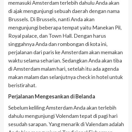
memasuki Amsterdam terlebih dahulu Anda akan
di ajak mengunjungi sebuah daerah dengan nama
Brussels. Di Brussels, nanti Anda akan
mengunjungi beberapa tempat yaitu Manekan Pil,
Royal palace, dan Town Hall. Dengan harus
singgahnya Anda dan rombongan di kota ini,
perjalanan dari paris ke Amsterdam akan memakan
waktu selama seharian. Sedangkan Anda akan tiba
di Amsterdam malam hari, setelah itu ada agenda
makan malam dan selanjutnya check in hotel untuk
beristirahat.
Perjalanan Mengesankan di Belanda
Sebelum keliling Amsterdam Anda akan terlebih
dahulu mengunjungi Volendam tepat di pagi hari
sesudah sarapan. Yang menarik di Valendam adalah