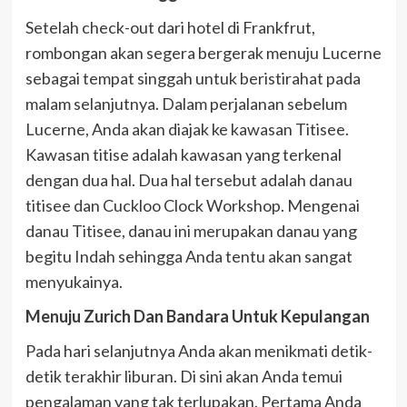
Setelah check-out dari hotel di Frankfrut,
rombongan akan segera bergerak menuju Lucerne
sebagai tempat singgah untuk beristirahat pada
malam selanjutnya. Dalam perjalanan sebelum
Lucerne, Anda akan diajak ke kawasan Titisee.
Kawasan titise adalah kawasan yang terkenal
dengan dua hal. Dua hal tersebut adalah danau
titisee dan Cuckloo Clock Workshop. Mengenai
danau Titisee, danau ini merupakan danau yang
begitu Indah sehingga Anda tentu akan sangat
menyukainya.
Menuju Zurich Dan Bandara Untuk Kepulangan
Pada hari selanjutnya Anda akan menikmati detik-
detik terakhir liburan. Di sini akan Anda temui
pengalaman yang tak terlupakan. Pertama Anda