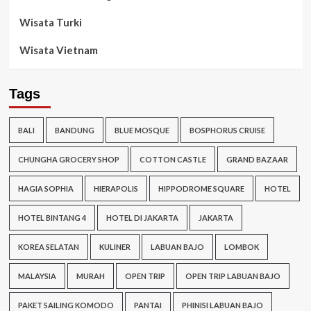
Wisata Turki
Wisata Vietnam
Tags
BALI
BANDUNG
BLUE MOSQUE
BOSPHORUS CRUISE
CHUNGHA GROCERY SHOP
COTTON CASTLE
GRAND BAZAAR
HAGIA SOPHIA
HIERAPOLIS
HIPPODROME SQUARE
HOTEL
HOTEL BINTANG 4
HOTEL DI JAKARTA
JAKARTA
KOREA SELATAN
KULINER
LABUAN BAJO
LOMBOK
MALAYSIA
MURAH
OPEN TRIP
OPEN TRIP LABUAN BAJO
PAKET SAILING KOMODO
PANTAI
PHINISI LABUAN BAJO