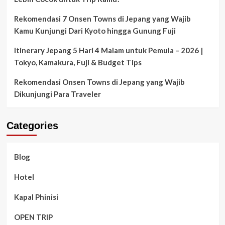
Rekomendasi 7 Onsen Towns di Jepang yang Wajib
Kamu Kunjungi Dari Kyoto hingga Gunung Fuji
Itinerary Jepang 5 Hari 4 Malam untuk Pemula – 2026 |
Tokyo, Kamakura, Fuji & Budget Tips
Rekomendasi Onsen Towns di Jepang yang Wajib
Dikunjungi Para Traveler
Categories
Blog
Hotel
Kapal Phinisi
OPEN TRIP