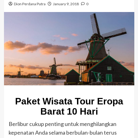
Dion Perdana Putra
January 9, 2018
0
Paket Wisata Tour Eropa
Barat 10 Hari
Berlibur cukup penting untuk menghilangkan
kepenatan Anda selama berbulan-bulan terus