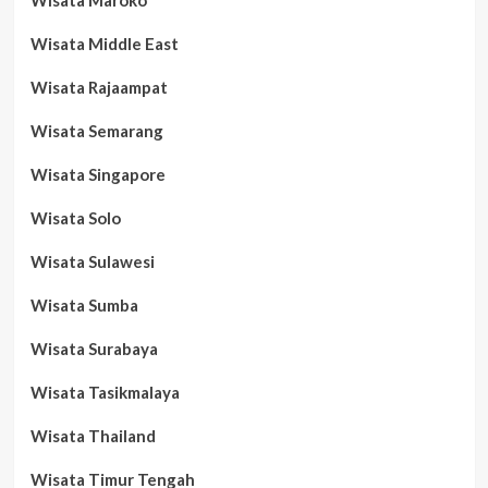
Wisata Middle East
Wisata Rajaampat
Wisata Semarang
Wisata Singapore
Wisata Solo
Wisata Sulawesi
Wisata Sumba
Wisata Surabaya
Wisata Tasikmalaya
Wisata Thailand
Wisata Timur Tengah