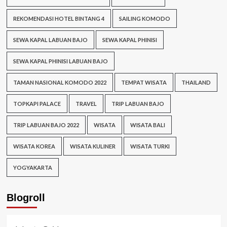
REKOMENDASI HOTEL BINTANG 4
SAILING KOMODO
SEWA KAPAL LABUAN BAJO
SEWA KAPAL PHINISI
SEWA KAPAL PHINISI LABUAN BAJO
TAMAN NASIONAL KOMODO 2022
TEMPAT WISATA
THAILAND
TOPKAPI PALACE
TRAVEL
TRIP LABUAN BAJO
TRIP LABUAN BAJO 2022
WISATA
WISATA BALI
WISATA KOREA
WISATA KULINER
WISATA TURKI
YOGYAKARTA
Blogroll