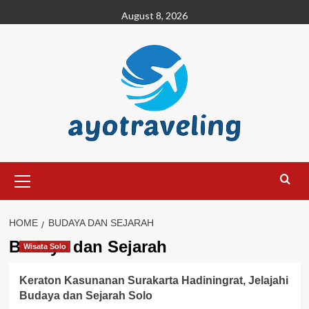
Skip
August 8, 2026
to
content
Primary
Menu
HOME
BUDAYA DAN SEJARAH
Budaya dan Sejarah
Wisata Solo
Keraton Kasunanan Surakarta Hadiningrat, Jelajahi
Budaya dan Sejarah Solo