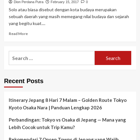
Dion Perdana Putra
February 15, 2017
0
Solo atau biasa disebut dengan kota budaya merupakan
sebuah daerah yang masih memegang nilai budaya dan sejarah
yang begitu kuat....
Read
Read More
more
about
Keraton
Search
Kasunanan
for:
Surakarta
Hadiningrat,
Jelajahi
Recent Posts
Budaya
dan
Sejarah
Solo
Itinerary Jepang 8 Hari 7 Malam – Golden Route Tokyo
Kyoto Osaka Nara | Panduan Lengkap 2026
Perbandingan: Tokyo vs Osaka di Jepang — Mana yang
Lebih Cocok untuk Trip Kamu?
Rekomendasi 7 Onsen Towns di Jepang yang Wajib