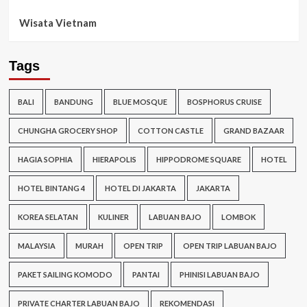
Wisata Vietnam
Tags
BALI
BANDUNG
BLUE MOSQUE
BOSPHORUS CRUISE
CHUNGHA GROCERY SHOP
COTTON CASTLE
GRAND BAZAAR
HAGIA SOPHIA
HIERAPOLIS
HIPPODROME SQUARE
HOTEL
HOTEL BINTANG 4
HOTEL DI JAKARTA
JAKARTA
KOREA SELATAN
KULINER
LABUAN BAJO
LOMBOK
MALAYSIA
MURAH
OPEN TRIP
OPEN TRIP LABUAN BAJO
PAKET SAILING KOMODO
PANTAI
PHINISI LABUAN BAJO
PRIVATE CHARTER LABUAN BAJO
REKOMENDASI