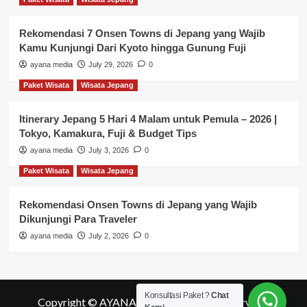
Rekomendasi 7 Onsen Towns di Jepang yang Wajib
Kamu Kunjungi Dari Kyoto hingga Gunung Fuji
ayana media
July 29, 2026
0
Paket Wisata
Wisata Jepang
Itinerary Jepang 5 Hari 4 Malam untuk Pemula – 2026 |
Tokyo, Kamakura, Fuji & Budget Tips
ayana media
July 3, 2026
0
Paket Wisata
Wisata Jepang
Rekomendasi Onsen Towns di Jepang yang Wajib
Dikunjungi Para Traveler
ayana media
July 2, 2026
0
Konsultasi Paket ?
Chat
Copyright © AYANA MEDIA All rights reserved.
|