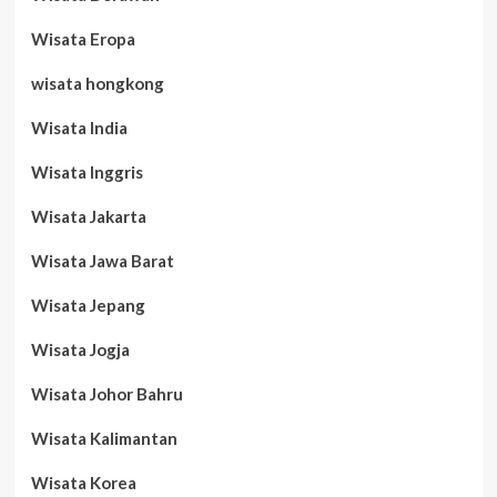
Wisata Eropa
wisata hongkong
Wisata India
Wisata Inggris
Wisata Jakarta
Wisata Jawa Barat
Wisata Jepang
Wisata Jogja
Wisata Johor Bahru
Wisata Kalimantan
Wisata Korea