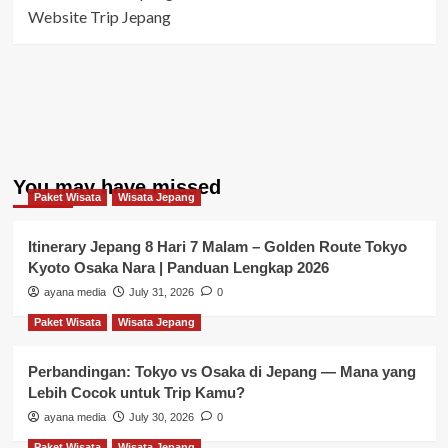
Website Trip Jepang
You may have missed
Paket Wisata
Wisata Jepang
Itinerary Jepang 8 Hari 7 Malam – Golden Route Tokyo
Kyoto Osaka Nara | Panduan Lengkap 2026
ayana media
July 31, 2026
0
Paket Wisata
Wisata Jepang
Perbandingan: Tokyo vs Osaka di Jepang — Mana yang
Lebih Cocok untuk Trip Kamu?
ayana media
July 30, 2026
0
Paket Wisata
Wisata Jepang